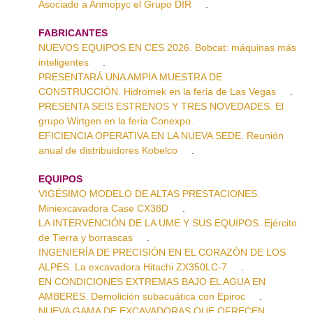
Asociado a Anmopyc el Grupo DIR
.
FABRICANTES
NUEVOS EQUIPOS EN CES 2026. Bobcat: máquinas más
inteligentes
.
PRESENTARÁ UNA AMPIA MUESTRA DE
CONSTRUCCIÓN. Hidromek en la feria de Las Vegas
.
PRESENTA SEIS ESTRENOS Y TRES NOVEDADES. El
grupo Wirtgen en la feria Conexpo.
EFICIENCIA OPERATIVA EN LA NUEVA SEDE. Reunión
anual de distribuidores Kobelco
.
EQUIPOS
VIGÉSIMO MODELO DE ALTAS PRESTACIONES.
Miniexcavadora Case CX38D
.
LA INTERVENCIÓN DE LA UME Y SUS EQUIPOS. Ejército
de Tierra y borrascas
.
INGENIERÍA DE PRECISIÓN EN EL CORAZÓN DE LOS
ALPES. La excavadora Hitachi ZX350LC-7
.
EN CONDICIONES EXTREMAS BAJO EL AGUA EN
AMBERES. Demolición subacuática con Epiroc
.
NUEVA GAMA DE EXCAVADORAS QUE OFRECEN