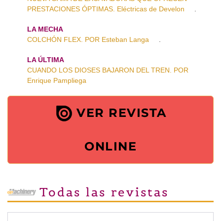
PRESTACIONES ÓPTIMAS. Eléctricas de Develon
.
LA MECHA
COLCHÓN FLEX. POR Esteban Langa
.
LA ÚLTIMA
CUANDO LOS DIOSES BAJARON DEL TREN. POR
Enrique Pampliega
VER REVISTA
ONLINE
Todas las revistas