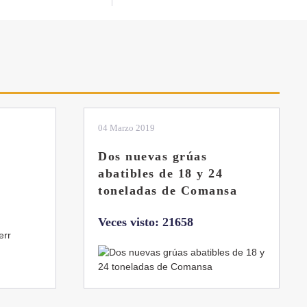
01 Febrero 2019
La botella aún no está
llena
sa
Veces visto: 21221