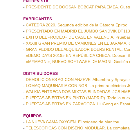
ENTREVISTA
-
PRESIDENTE DE DOOSAN BOBCAT PARA EMEA. Gusta
FABRICANTES
-
CÁTEDRA 2020. Segunda edición de la Cátedra Epiroc
-
PRESENTADO EN MADRID EL JUMBO SANDVIK DT1132i.
-
ÉXITO DEL «RODEO» DE CASE EN VALENCIA. Pruebas
-
XXXIII GRAN PREMIO DE CAMIONES EN EL JARAMA. C
-
GRAN PEDIDO DEL ALQUILADOR BOERS RENTAL. Contra
-
«DEMO DAYS 2019» EN REPÚBLICA CHECA. Doosan Bob
-
«MYMAGNI», NUEVO SOFTWARE DE MAGNI. Gestión efici
DISTRIBUIDORES
-
DEMOLICIONES AG CON ANZEVE. Alhambra y Sprayst
-
LOMAQ MAQUINARIA CON NGB. La primera eléctrica J
-
WALKIA ENTREGA DOS MIXTAS BLINDADAS. JCB HMEE p
-
PUERTAS ABIERTAS EN PINTO (MADRID). Todo lo nuev
-
PUERTAS ABIERTAS EN ZARAGOZA. LiuGong en España
EQUIPOS
-
LA NUEVA GAMA OXYGEN. El oxígeno de Manitou
.
-
TELESCÓPICAS CON DISEÑO MODULAR. La completa 