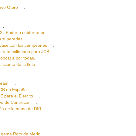
vo Otero
.
.
 Poderío subterráneo
.
 superadas
.
ase con los campeones
.
to millonario para JCB
.
cat a por todas.
ente de la flota
.
ream
.
CB en España
.
ara el Ejército
.
o de Centrocar
.
 de la mano de DIR
.
gama Roto de Merlo
.