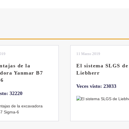
2019
04 Marzo 2019
tema SLGS de
Dos nuevas grúas
rr
abatibles de 18 y 24
toneladas de Coman
isto: 23033
Veces visto: 21658