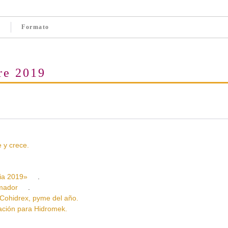
Formato
re 2019
y crece.
a 2019»
.
rmador
.
idrex, pyme del año.
ión para Hidromek.