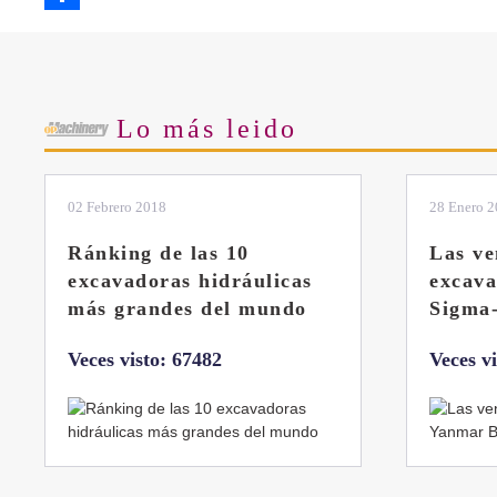
Share
Lo más leido
28 Enero 2019
11 Marzo 
Las ventajas de la
El sis
excavadora Yanmar B7
Liebhe
Sigma-6
Veces v
Veces visto: 32220