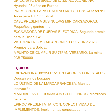
UN CUARTO DE SIGLO DE LA MARCA COREANA.
Hyundai, 25 años en Europa
.
PREMIO 2020 PARA EL NUEVO MOTOR F28. «Diésel del
Año» para FTP Industrial
.
CASE PRESENTA SUS NUEVAS MINICARGADORAS.
Pequeños gigantes
.
EXCAVADORA DE RUEDAS ELÉCTRICA. Segundo premio
para la Hicon 7W
.
VICTORIA EN LOS GALARDONES LCO Y HRV 2020.
Premios para Bobcat
.
A PUNTO DE CUMPLIR SU 75º ANIVERSARIO. La mixta
JCB 750000
.
EQUIPOS
.
EXCAVADORA DX235LCR-5 EN LABORES FORESTALES.
Doosan en los bosques
.
LO ÚLTIMO DE LA MARCA FRANCESA. Manitou
innovación
.
MANDÍBULAS DE HORMIGÓN CB DE EPIROC. Mordiscos
certeros
.
EPIROC PRESENTA HATCON, CONECTIVIDAD DE
IMPLEMENTOS. Implementos conectados
.