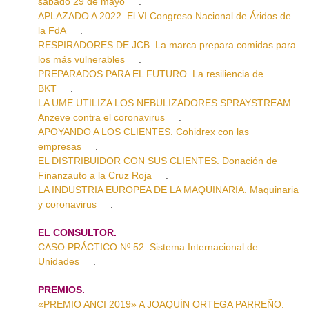
sábado 29 de mayo
.
APLAZADO A 2022. El VI Congreso Nacional de Áridos de
la FdA
.
RESPIRADORES DE JCB. La marca prepara comidas para
los más vulnerables
.
PREPARADOS PARA EL FUTURO. La resiliencia de
BKT
.
LA UME UTILIZA LOS NEBULIZADORES SPRAYSTREAM.
Anzeve contra el coronavirus
.
APOYANDO A LOS CLIENTES. Cohidrex con las
empresas
.
EL DISTRIBUIDOR CON SUS CLIENTES. Donación de
Finanzauto a la Cruz Roja
.
LA INDUSTRIA EUROPEA DE LA MAQUINARIA. Maquinaria
y coronavirus
.
EL CONSULTOR.
CASO PRÁCTICO Nº 52. Sistema Internacional de
Unidades
.
PREMIOS.
«PREMIO ANCI 2019» A JOAQUÍN ORTEGA PARREÑO.