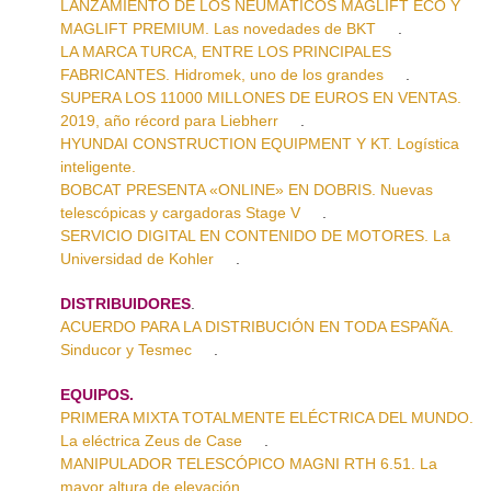
LANZAMIENTO DE LOS NEUMÁTICOS MAGLIFT ECO Y
MAGLIFT PREMIUM. Las novedades de BKT
.
LA MARCA TURCA, ENTRE LOS PRINCIPALES
FABRICANTES. Hidromek, uno de los grandes
.
SUPERA LOS 11000 MILLONES DE EUROS EN VENTAS.
2019, año récord para Liebherr
.
HYUNDAI CONSTRUCTION EQUIPMENT Y KT. Logística
inteligente.
BOBCAT PRESENTA «ONLINE» EN DOBRIS. Nuevas
telescópicas y cargadoras Stage V
.
SERVICIO DIGITAL EN CONTENIDO DE MOTORES. La
Universidad de Kohler
.
DISTRIBUIDORES
.
ACUERDO PARA LA DISTRIBUCIÓN EN TODA ESPAÑA.
Sinducor y Tesmec
.
EQUIPOS.
PRIMERA MIXTA TOTALMENTE ELÉCTRICA DEL MUNDO.
La eléctrica Zeus de Case
.
MANIPULADOR TELESCÓPICO MAGNI RTH 6.51. La
mayor altura de elevación
.