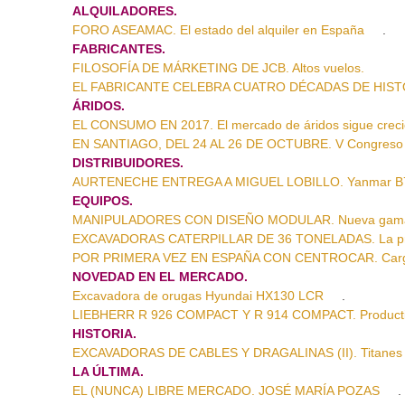
ALQUILADORES.
FORO ASEAMAC. El estado del alquiler en España
.
FABRICANTES.
FILOSOFÍA DE MÁRKETING DE JCB. Altos vuelos.
EL FABRICANTE CELEBRA CUATRO DÉCADAS DE HISTORI
ÁRIDOS.
EL CONSUMO EN 2017. El mercado de áridos sigue creci
EN SANTIAGO, DEL 24 AL 26 DE OCTUBRE. V Congreso 
DISTRIBUIDORES.
AURTENECHE ENTREGA A MIGUEL LOBILLO. Yanmar B7
EQUIPOS.
MANIPULADORES CON DISEÑO MODULAR. Nueva gama 
EXCAVADORAS CATERPILLAR DE 36 TONELADAS. La pró
POR PRIMERA VEZ EN ESPAÑA CON CENTROCAR. Carga
NOVEDAD EN EL MERCADO.
Excavadora de orugas Hyundai HX130 LCR
.
LIEBHERR R 926 COMPACT Y R 914 COMPACT. Productivid
HISTORIA.
EXCAVADORAS DE CABLES Y DRAGALINAS (II). Titanes 
LA ÚLTIMA.
EL (NUNCA) LIBRE MERCADO. JOSÉ MARÍA POZAS
.