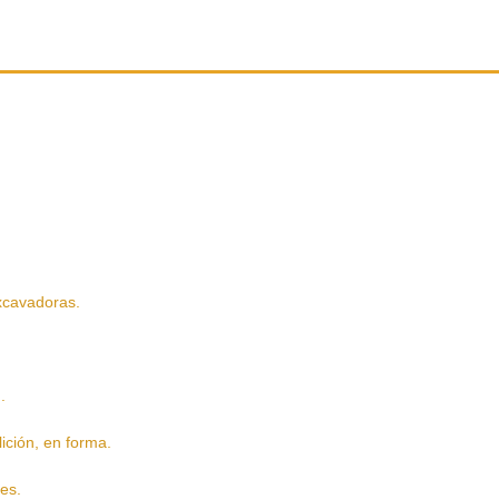
cavadoras.
.
ón, en forma.
es.