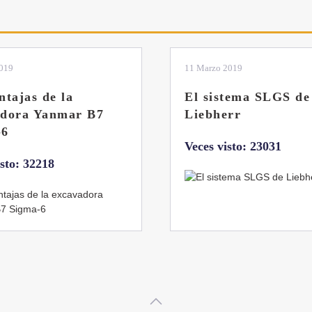
2019
11 Marzo 2019
ntajas de la
El sistema SLGS de
adora Yanmar B7
Liebherr
-6
Veces visto: 23031
isto: 32218