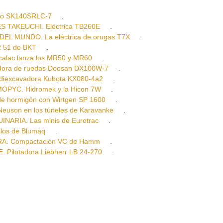
co SK140SRLC-7
.
TAKEUCHI. Eléctrica TB260E
.
 MUNDO. La eléctrica de orugas T7X
.
 51 de BKT
.
ac lanza los MR50 y MR60
.
ra de ruedas Doosan DX100W-7
.
excavadora Kubota KX080-4a2
.
YC. Hidromek y la Hicon 7W
.
 hormigón con Wirtgen SP 1600
.
on en los túneles de Karavanke
.
ARIA. Las minis de Eurotrac
.
os de Blumaq
.
. Compactación VC de Hamm
.
ilotadora Liebherr LB 24-270
.