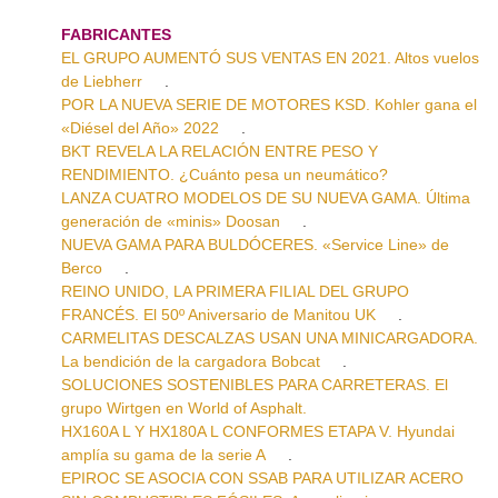
FABRICANTES
EL GRUPO AUMENTÓ SUS VENTAS EN 2021. Altos vuelos
de Liebherr
.
POR LA NUEVA SERIE DE MOTORES KSD. Kohler gana el
«Diésel del Año» 2022
.
BKT REVELA LA RELACIÓN ENTRE PESO Y
RENDIMIENTO. ¿Cuánto pesa un neumático?
LANZA CUATRO MODELOS DE SU NUEVA GAMA. Última
generación de «minis» Doosan
.
NUEVA GAMA PARA BULDÓCERES. «Service Line» de
Berco
.
REINO UNIDO, LA PRIMERA FILIAL DEL GRUPO
FRANCÉS. El 50º Aniversario de Manitou UK
.
CARMELITAS DESCALZAS USAN UNA MINICARGADORA.
La bendición de la cargadora Bobcat
.
SOLUCIONES SOSTENIBLES PARA CARRETERAS. El
grupo Wirtgen en World of Asphalt.
HX160A L Y HX180A L CONFORMES ETAPA V. Hyundai
amplía su gama de la serie A
.
EPIROC SE ASOCIA CON SSAB PARA UTILIZAR ACERO