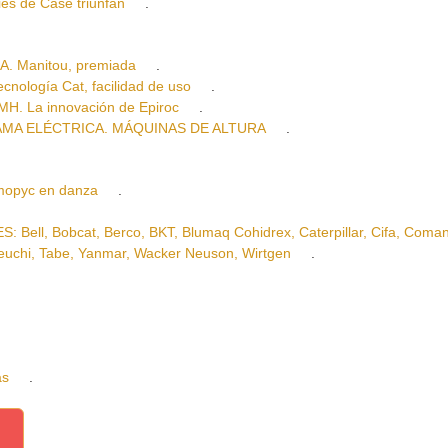
 de Case triunfan
.
 Manitou, premiada
.
logía Cat, facilidad de uso
.
 La innovación de Epiroc
.
AMA ELÉCTRICA. MÁQUINAS DE ALTURA
.
opyc en danza
.
, Bobcat, Berco, BKT, Blumaq Cohidrex, Caterpillar, Cifa, Coman
keuchi, Tabe, Yanmar, Wacker Neuson, Wirtgen
.
as
.