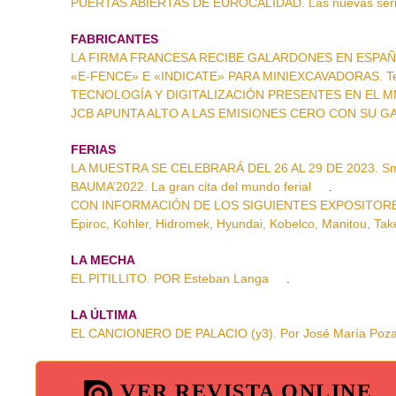
PUERTAS ABIERTAS DE EUROCALIDAD. Las nuevas series
FABRICANTES
LA FIRMA FRANCESA RECIBE GALARDONES EN ESPAÑA.
«E-FENCE» E «INDICATE» PARA MINIEXCAVADORAS. Tecno
TECNOLOGÍA Y DIGITALIZACIÓN PRESENTES EN EL MMH.
JCB APUNTA ALTO A LAS EMISIONES CERO CON SU G
FERIAS
LA MUESTRA SE CELEBRARÁ DEL 26 AL 29 DE 2023. Sm
BAUMA’2022. La gran cita del mundo ferial
.
CON INFORMACIÓN DE LOS SIGUIENTES EXPOSITORES: Bell
Epiroc, Kohler, Hidromek, Hyundai, Kobelco, Manitou, Ta
LA MECHA
EL PITILLITO. POR Esteban Langa
.
LA ÚLTIMA
EL CANCIONERO DE PALACIO (y3). Por José María Poz
VER REVISTA ONLINE