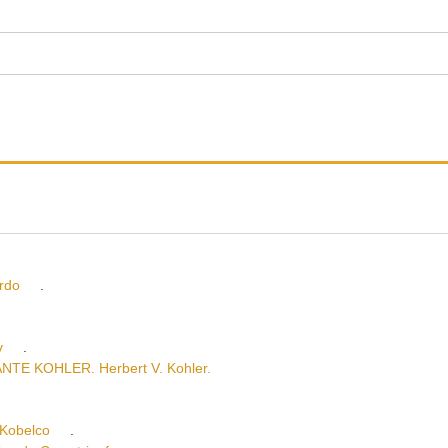
rdo
.
v
.
E KOHLER. Herbert V. Kohler.
Kobelco
.