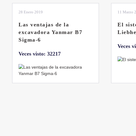
28 Enero 2019
11 Marzo 
Las ventajas de la
El sis
excavadora Yanmar B7
Liebhe
Sigma-6
Veces v
Veces visto: 32217