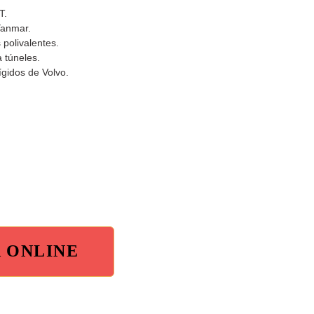
T.
Yanmar.
polivalentes.
 túneles.
gidos de Volvo.
A ONLINE