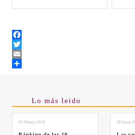
Facebook
Twitter
Email
Share
Lo más leido
28 Enero 2019
11 Marzo 
Las ventajas de la
El sis