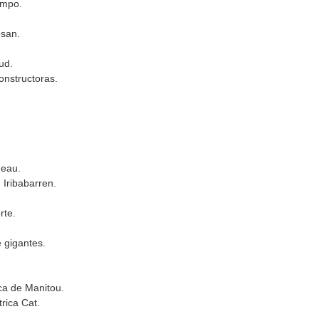
empo.
osan.
ud.
onstructoras.
neau.
 Iribabarren.
rte.
 gigantes.
ca de Manitou.
rica Cat.