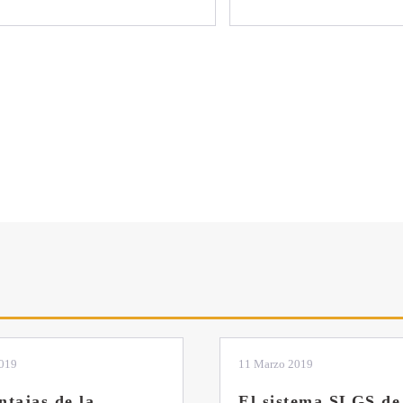
2019
04 Marzo 2019
tema SLGS de
Dos nuevas grúas