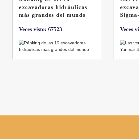
excavadora Yanmar B7
Liebhe
Sigma-6
Veces v
Veces visto: 32221