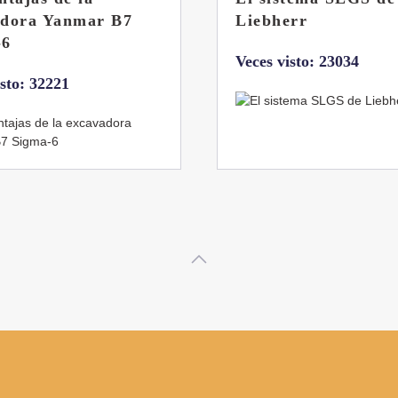
rr
abatibles de 18 y 24
toneladas de Coman
isto: 23034
Veces visto: 21664