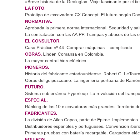
«Breve historia de la Geología». Viaje fascinante por el ti
LA FOTO.
Prototipo de excavadora CX Concept. El futuro según Do
NORMATIVA.
Aprobada la primera norma internacional. Seguridad y sal
La contratación con las AA.PP. Trampas y abusos de las c
EL CONSULTOR.
Caso Práctico nº 44. Comprar máquinas... complicado.
OBRAS.
Linden Comansa en Colombia.
La mayor central hidroeléctrica.
PIONEROS.
Historia del fabricante estadounidense. Robert G. LeTour
Obras del guipuzcoano. La ingeniería portuaria de Ramón
FUTURO.
Sistema subterráneo Hyperloop. La revolución del transpo
ESPECIAL.
Ránking de las 10 excavadoras más grandes. Territorio de
FABRICANTES.
La división de Atlas Copco, parte de Epiroc. Implementos.
Distribuidores españoles y portugueses. Convención ibéri
Primeras pruebas con batería recargable. Cargadora eléct
EQUIPOS.