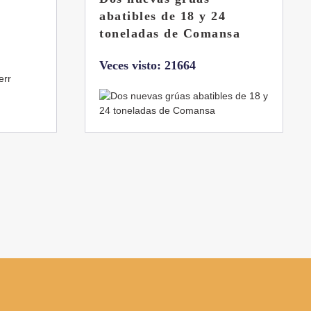
llena
sa
Veces visto: 21223