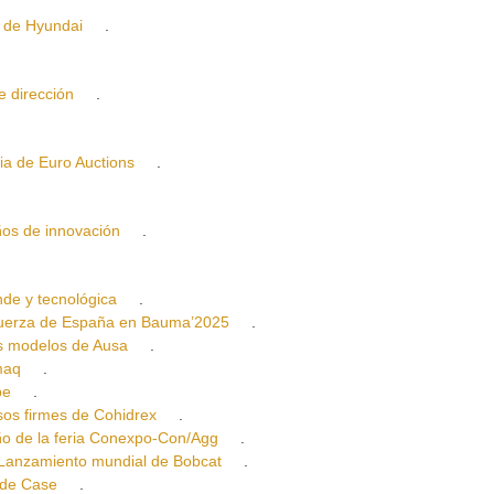
de Hyundai
.
dirección
.
a de Euro Auctions
.
s de innovación
.
e y tecnológica
.
rza de España en Bauma’2025
.
modelos de Ausa
.
maq
.
be
.
 firmes de Cohidrex
.
 de la feria Conexpo-Con/Agg
.
nzamiento mundial de Bobcat
.
de Case
.