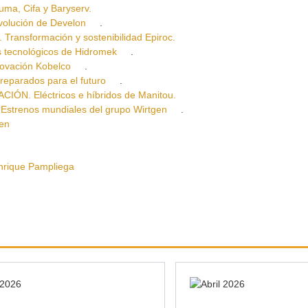
a, Cifa y Baryserv.
lución de Develon
.
sformación y sostenibilidad Epiroc.
ecnológicos de Hidromek
.
vación Kobelco
.
arados para el futuro
.
. Eléctricos e híbridos de Manitou.
renos mundiales del grupo Wirtgen
.
en
ique Pampliega