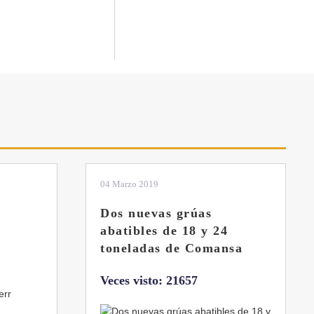
01 Febrero 2019
La botella aún no está
llena
sa
Veces visto: 21218