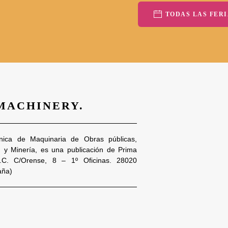
TODAS LAS FERI
 MACHINERY.
nica de Maquinaria de Obras públicas,
n y Minería, es una publicación de Prima
S.C. C/Orense, 8 – 1º Oficinas. 28020
aña)