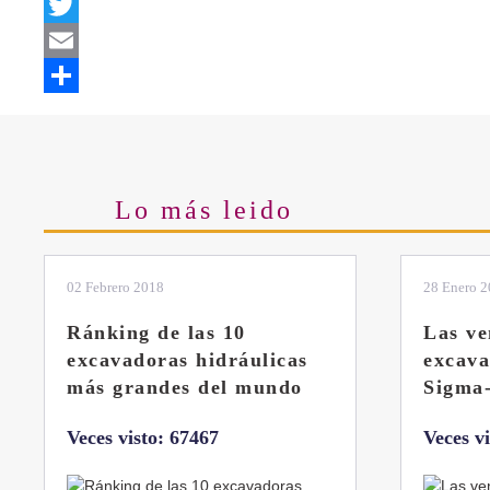
Facebook
Twitter
Email
Share
Lo más leido
28 Enero 2019
11 Marzo 
Las ventajas de la
El sis
excavadora Yanmar B7
Liebhe
Sigma-6
Veces v
Veces visto: 32218