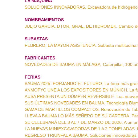
LA MÁQUINA
SOLUCIONES INNOVADORAS. Excavadora de hidrógeno 
NOMBRAMIENTOS
JULIO GARCÍA, DTOR. GRAL. DE HIDROMEK. Cambio de 
SUBASTAS
FEBRERO, LA MAYOR ASISTENCIA. Subasta multitudinari
FABRICANTES
NOVEDADES DE BAUMA EN MÁLAGA. Caterpillar, 100 año
FERIAS
BAUMA’2025: FORJANDO EL FUTURO. La feria más grand
ANMOPYC UNE A LOS EXPOSITORES EN MÚNICH. La fue
AUSA PRESENTA UN DÚMPER REVERSIBLE. Los nuevos 
SUS ÚLTIMAS NOVEDADES EN BAUMA. Tecnología Blu
GAMA DE MARTILLOS COMPACTOS. Renovación de Ta
LLEVA A BAUMA LO MÁS SEÑERO DE SU CARTERA. Pasos
SE CELEBRARÁ DEL 3 AL 7 DE MARZO DE 2026. A un año
LA NUEVAS MINIEXCAVADORAS DE 1 A 2 TONELADAS. La
REGRESO TRIUNFAL A BAUMA. Soluciones innovadoras 