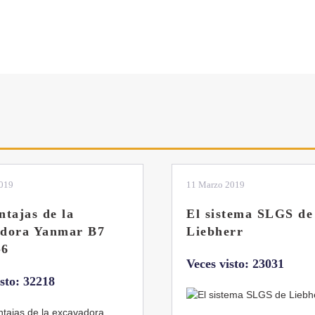
2019
04 Marzo 2019
tema SLGS de
Dos nuevas grúas
rr
abatibles de 18 y 24
toneladas de Coman
isto: 23031
Veces visto: 21657