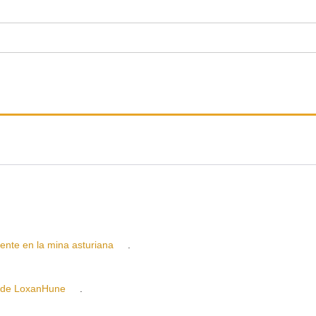
e en la mina asturiana
.
 de LoxanHune
.