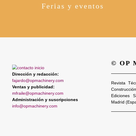
Ferias y eventos
© OP
Dirección y redacción:
fajardo@opmachinery.com
Revista Téc
Ventas y publicidad:
Construcció
mfraile@opmachinery.com
Ediciones 
Administración y suscripciones
Madrid (Esp
info@opmachinery.com