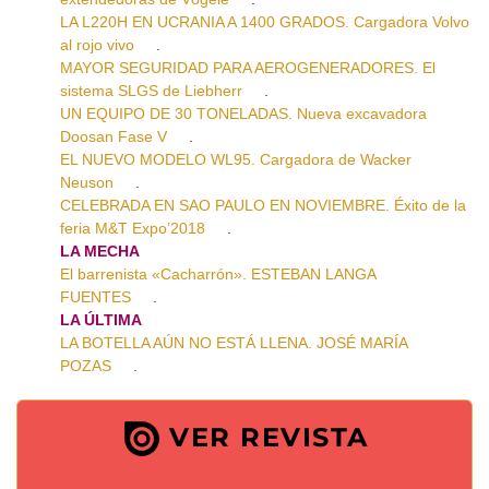
LA L220H EN UCRANIA A 1400 GRADOS. Cargadora Volvo
al rojo vivo
.
MAYOR SEGURIDAD PARA AEROGENERADORES. El
sistema SLGS de Liebherr
.
UN EQUIPO DE 30 TONELADAS. Nueva excavadora
Doosan Fase V
.
EL NUEVO MODELO WL95. Cargadora de Wacker
Neuson
.
CELEBRADA EN SAO PAULO EN NOVIEMBRE. Éxito de la
feria M&T Expo’2018
.
LA MECHA
El barrenista «Cacharrón». ESTEBAN LANGA
FUENTES
.
LA ÚLTIMA
LA BOTELLA AÚN NO ESTÁ LLENA. JOSÉ MARÍA
POZAS
.
VER REVISTA