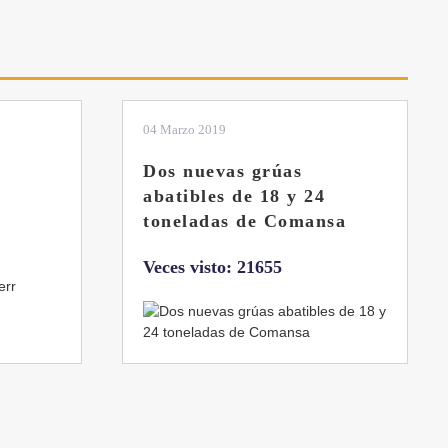
01 Febrero 2019
La botella aún no está
llena
sa
Veces visto: 21216