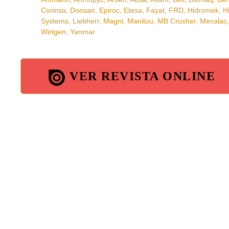
NOVEDADES CATERPILLAR EN MÁLAGA . El líder reescribe
FERIAS
BAUMA’2019. DEL 8 AL 14 DE ABRIL. Más digital y tecnoló
MARCAS
Ammann, Anmopyc, Arden, Ausa, Avant, Bell, Blumaq, Berco
Corinsa, Doosan, Epiroc, Etesa, Fayat, FRD, Hidromek, H
Systems, Liebherr, Magni, Manitou, MB Crusher, Mecalac, 
Wirtgen, Yanmar
VER REVISTA ONLINE