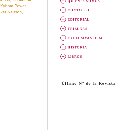
TÓDOS LOS NÚMEROS
SUSCRIPCIÓN REVISTA
mansa, Continental,
QUIÉNES SOMOS
, Kubota Power
CONTACTO
acker Neuson,
EDITORIAL
TRIBUNAS
EXCLUSIVAS OPM
HISTORIA
LIBROS
Último Nº de la Revista