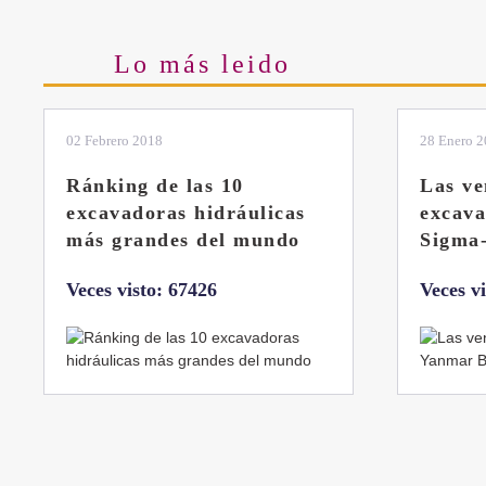
Email
Share
Lo más leido
28 Enero 2019
11 Marzo 
Las ventajas de la
El sis
excavadora Yanmar B7
Liebhe
Sigma-6
Veces v
Veces visto: 32217