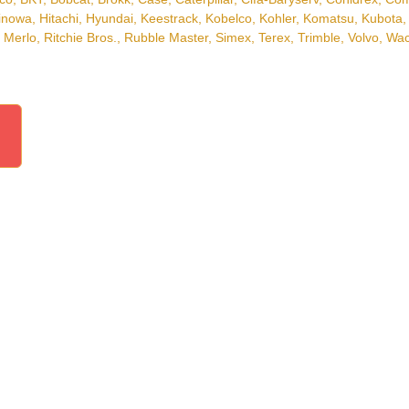
 las reglas de juego.
gica.
, BKT, Bobcat, Brokk, Case, Caterpillar, Cifa-Baryserv, Cohidrex, Co
inowa, Hitachi, Hyundai, Keestrack, Kobelco, Kohler, Komatsu, Kubota
Merlo, Ritchie Bros., Rubble Master, Simex, Terex, Trimble, Volvo, W