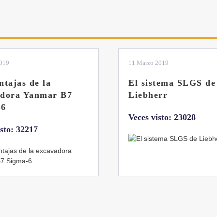
2019
04 Marzo 2019
tema SLGS de
Dos nuevas grúas
rr
abatibles de 18 y 24
toneladas de Coman
isto: 23028
Veces visto: 21655