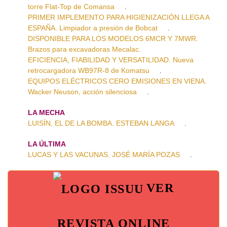
torre Flat-Top de Comansa
.
PRIMER IMPLEMENTO PARA HIGIENIZACIÓN LLEGA A
ESPAÑA. Limpiador a presión de Bobcat
.
DISPONIBLE PARA LOS MODELOS 6MCR Y 7MWR.
Brazos para excavadoras Mecalac.
EFICIENCIA, FIABILIDAD Y VERSATILIDAD. Nueva
retrocargadora WB97R-8 de Komatsu
.
EQUIPOS ELÉCTRICOS CERO EMISIONES EN VIENA.
Wacker Neuson, acción silenciosa
.
LA MECHA
LUISÍN, EL DE LA BOMBA. ESTEBAN LANGA
.
LA ÚLTIMA
LUCAS Y LAS VACUNAS. JOSÉ MARÍA POZAS
.
VER
REVISTA ONLINE