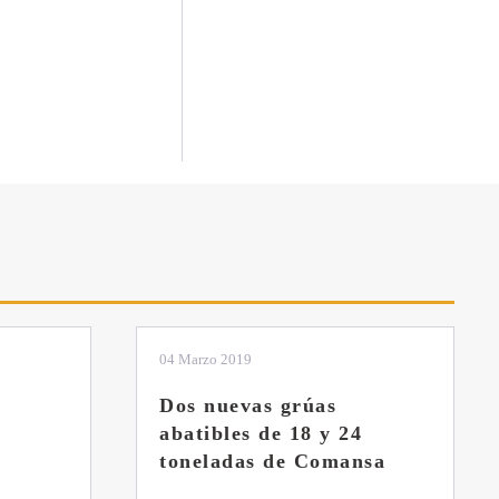
01 Febrero 2019
La botella aún no está
llena
sa
Veces visto: 21225