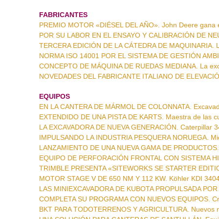
FABRICANTES
PREMIO MOTOR «DIÉSEL DEL AÑO». John Deere gana 
POR SU LABOR EN EL ENSAYO Y CALIBRACIÓN DE NEUMÁ
TERCERA EDICIÓN DE LA CÁTEDRA DE MAQUINARIA. La
NORMA ISO 14001 POR EL SISTEMA DE GESTIÓN AMBIEN
CONCEPTO DE MÁQUINA DE RUEDAS MEDIANA. La excava
NOVEDADES DEL FABRICANTE ITALIANO DE ELEVACIÓN. 
EQUIPOS
EN LA CANTERA DE MÁRMOL DE COLONNATA. Excavado
EXTENDIDO DE UNA PISTA DE KARTS. Maestra de las cur
LA EXCAVADORA DE NUEVA GENERACIÓN. Caterpillar 347
IMPULSANDO LA INDUSTRIA PESQUERA NORUEGA. Midi
LANZAMIENTO DE UNA NUEVA GAMA DE PRODUCTOS. Com
EQUIPO DE PERFORACIÓN FRONTAL CON SISTEMA HID
TRIMBLE PRESENTA «SITEWORKS SE STARTER EDITION»
MOTOR STAGE V DE 650 NM Y 112 KW. Köhler KDI 34
LAS MINIEXCAVADORA DE KUBOTA PROPULSADA POR LP
COMPLETA SU PROGRAMA CON NUEVOS EQUIPOS. Cri
BKT PARA TODOTERRENOS Y AGRICULTURA. Nuevos neum