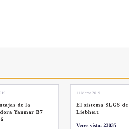
2019
04 Marzo 2019
tema SLGS de
Dos nuevas grúas
rr
abatibles de 18 y 24
toneladas de Coman
isto: 23035