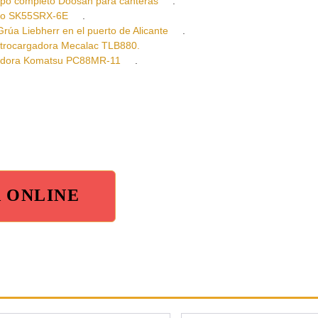
 completo Doosan para canteras
.
co SK55SRX-6E
.
Liebherr en el puerto de Alicante
.
ocargadora Mecalac TLB880.
ora Komatsu PC88MR-11
.
A ONLINE