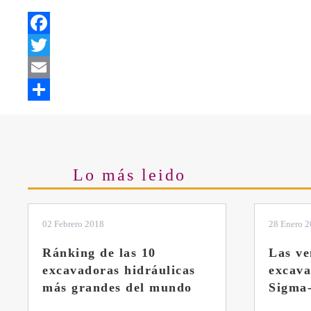
Facebook
Twitter
Email
Share
Lo más leido
28 Enero 2019
11 Marzo 
Las ventajas de la
El sis
excavadora Yanmar B7
Liebhe
Sigma-6
Veces v