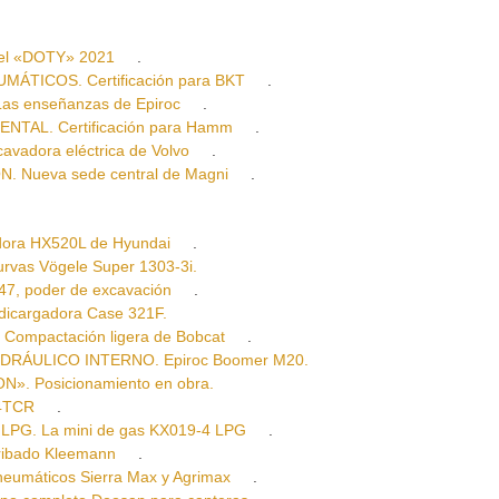
el «DOTY» 2021
.
TICOS. Certificación para BKT
.
s enseñanzas de Epiroc
.
TAL. Certificación para Hamm
.
dora eléctrica de Volvo
.
Nueva sede central de Magni
.
ra HX520L de Hyundai
.
vas Vögele Super 1303-3i.
, poder de excavación
.
cargadora Case 321F.
pactación ligera de Bobcat
.
RÁULICO INTERNO. Epiroc Boomer M20.
. Posicionamiento en obra.
04TCR
.
G. La mini de gas KX019-4 LPG
.
bado Kleemann
.
áticos Sierra Max y Agrimax
.