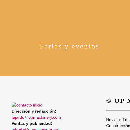
Ferias y eventos
© OP
Dirección y redacción:
fajardo@opmachinery.com
Revista Téc
Ventas y publicidad:
Construcció
mfraile@opmachinery.com