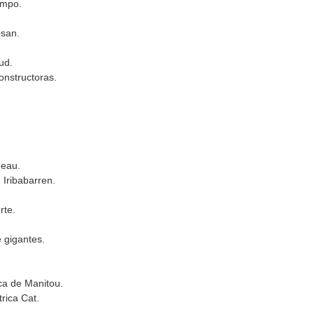
empo.
osan.
ud.
onstructoras.
neau.
 Iribabarren.
rte.
 gigantes.
ca de Manitou.
rica Cat.