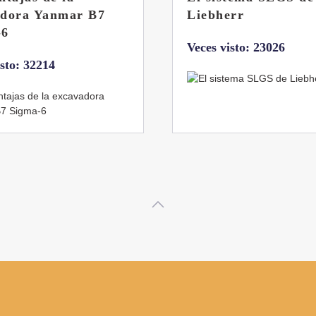
rr
abatibles de 18 y 24
toneladas de Coman
isto: 23026
Veces visto: 21653