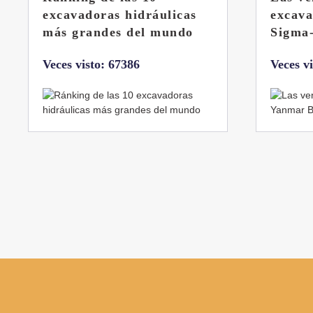
excavadora Yanmar B7
Liebhe
Sigma-6
Veces v
Veces visto: 32214