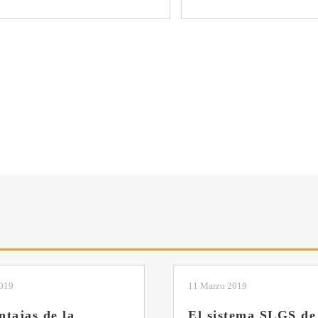
2019
04 Marzo 2019
tema SLGS de
Dos nuevas grúas