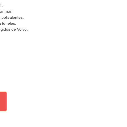
T.
Yanmar.
polivalentes.
 túneles.
gidos de Volvo.