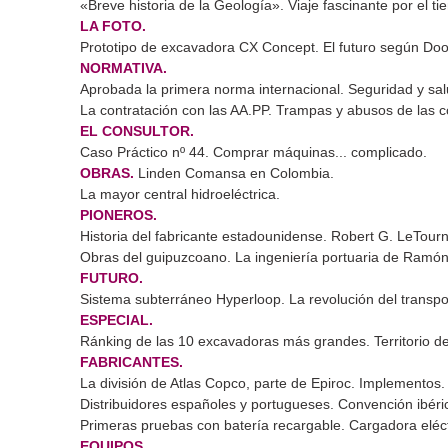
«Breve historia de la Geología». Viaje fascinante por el ti
LA FOTO.
Prototipo de excavadora CX Concept. El futuro según Do
NORMATIVA.
Aprobada la primera norma internacional. Seguridad y sal
La contratación con las AA.PP. Trampas y abusos de las c
EL CONSULTOR.
Caso Práctico nº 44. Comprar máquinas... complicado.
OBRAS.
Linden Comansa en Colombia.
La mayor central hidroeléctrica.
PIONEROS.
Historia del fabricante estadounidense. Robert G. LeTour
Obras del guipuzcoano. La ingeniería portuaria de Ramón
FUTURO.
Sistema subterráneo Hyperloop. La revolución del transpo
ESPECIAL.
Ránking de las 10 excavadoras más grandes. Territorio de
FABRICANTES.
La división de Atlas Copco, parte de Epiroc. Implementos.
Distribuidores españoles y portugueses. Convención ibéri
Primeras pruebas con batería recargable. Cargadora eléct
EQUIPOS.