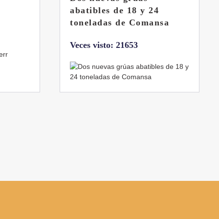
llena
sa
Veces visto: 21215