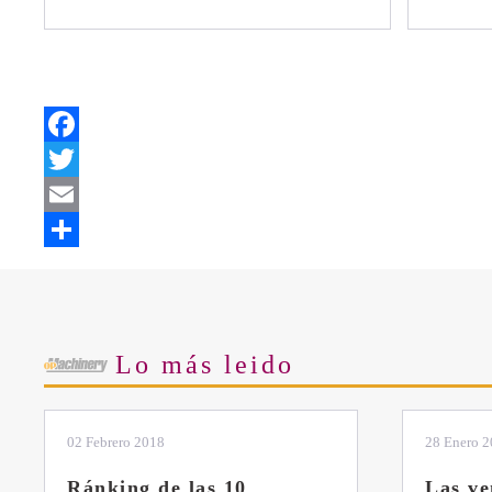
Facebook
Twitter
Email
Share
Lo más leido
28 Enero 2019
11 Marzo 
Las ventajas de la
El sis