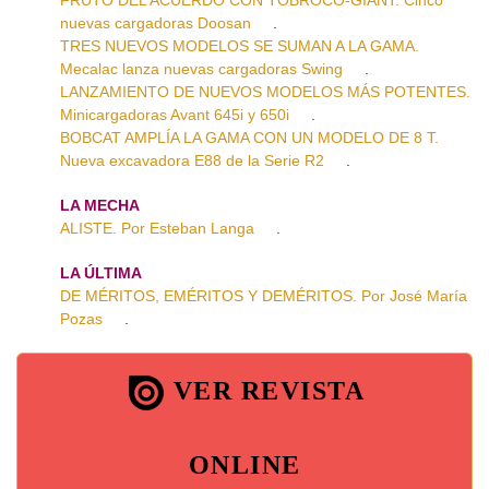
nuevas cargadoras Doosan
.
TRES NUEVOS MODELOS SE SUMAN A LA GAMA.
Mecalac lanza nuevas cargadoras Swing
.
LANZAMIENTO DE NUEVOS MODELOS MÁS POTENTES.
Minicargadoras Avant 645i y 650i
.
BOBCAT AMPLÍA LA GAMA CON UN MODELO DE 8 T.
Nueva excavadora E88 de la Serie R2
.
LA MECHA
ALISTE. Por Esteban Langa
.
LA ÚLTIMA
DE MÉRITOS, EMÉRITOS Y DEMÉRITOS. Por José María
Pozas
.
VER REVISTA
ONLINE