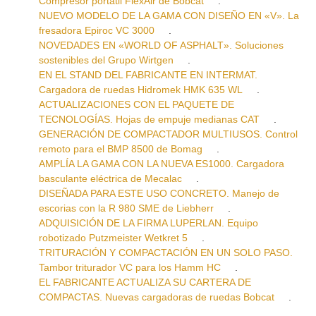
Compresor portátil FlexAir de Bobcat
.
NUEVO MODELO DE LA GAMA CON DISEÑO EN «V». La
fresadora Epiroc VC 3000
.
NOVEDADES EN «WORLD OF ASPHALT». Soluciones
sostenibles del Grupo Wirtgen
.
EN EL STAND DEL FABRICANTE EN INTERMAT.
Cargadora de ruedas Hidromek HMK 635 WL
.
ACTUALIZACIONES CON EL PAQUETE DE
TECNOLOGÍAS. Hojas de empuje medianas CAT
.
GENERACIÓN DE COMPACTADOR MULTIUSOS. Control
remoto para el BMP 8500 de Bomag
.
AMPLÍA LA GAMA CON LA NUEVA ES1000. Cargadora
basculante eléctrica de Mecalac
.
DISEÑADA PARA ESTE USO CONCRETO. Manejo de
escorias con la R 980 SME de Liebherr
.
ADQUISICIÓN DE LA FIRMA LUPERLAN. Equipo
robotizado Putzmeister Wetkret 5
.
TRITURACIÓN Y COMPACTACIÓN EN UN SOLO PASO.
Tambor triturador VC para los Hamm HC
.
EL FABRICANTE ACTUALIZA SU CARTERA DE
COMPACTAS. Nuevas cargadoras de ruedas Bobcat
.