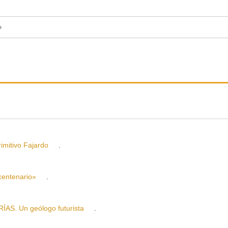
o
itivo Fajardo
.
centenario»
.
S. Un geólogo futurista
.