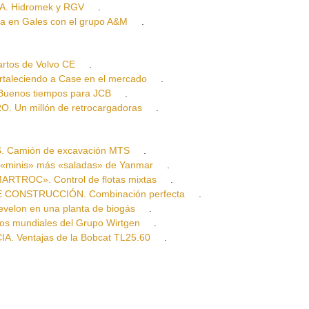
. Hidromek y RGV
.
en Gales con el grupo A&M
.
tos de Volvo CE
.
eciendo a Case en el mercado
.
enos tiempos para JCB
.
Un millón de retrocargadoras
.
amión de excavación MTS
.
inis» más «saladas» de Yanmar
.
TROC». Control de flotas mixtas
.
CONSTRUCCIÓN. Combinación perfecta
.
on en una planta de biogás
.
 mundiales del Grupo Wirtgen
.
Ventajas de la Bobcat TL25.60
.