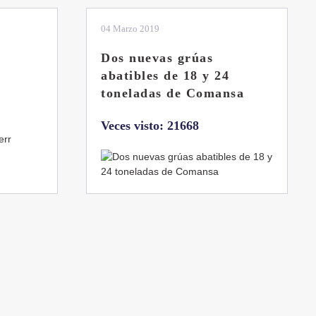
01 Febrero 2019
La botella aún no está
llena
sa
Veces visto: 21233