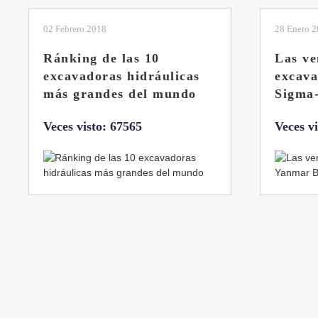
28 Enero 2019
11 Marzo 
Las ventajas de la
El sis
excavadora Yanmar B7
Liebhe
Sigma-6
Veces v
Veces visto: 32224