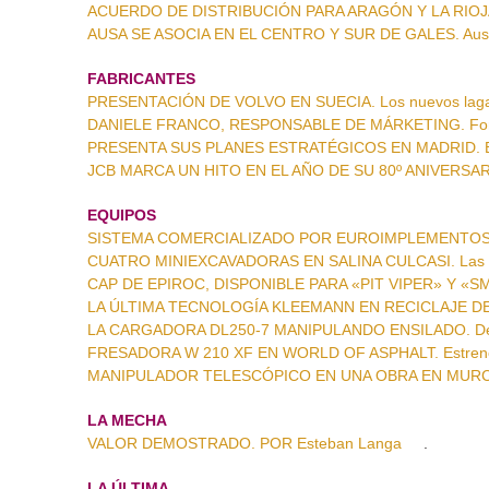
ACUERDO DE DISTRIBUCIÓN PARA ARAGÓN Y LA RIOJA
AUSA SE ASOCIA EN EL CENTRO Y SUR DE GALES. Ausa 
FABRICANTES
PRESENTACIÓN DE VOLVO EN SUECIA. Los nuevos lagar
DANIELE FRANCO, RESPONSABLE DE MÁRKETING. Fortal
PRESENTA SUS PLANES ESTRATÉGICOS EN MADRID. Bu
JCB MARCA UN HITO EN EL AÑO DE SU 80º ANIVERSARO. 
EQUIPOS
SISTEMA COMERCIALIZADO POR EUROIMPLEMENTOS. C
CUATRO MINIEXCAVADORAS EN SALINA CULCASI. Las «m
CAP DE EPIROC, DISPONIBLE PARA «PIT VIPER» Y «SMAR
LA ÚLTIMA TECNOLOGÍA KLEEMANN EN RECICLAJE DE 
LA CARGADORA DL250-7 MANIPULANDO ENSILADO. Devel
FRESADORA W 210 XF EN WORLD OF ASPHALT. Estrenos
MANIPULADOR TELESCÓPICO EN UNA OBRA EN MURCIA. 
LA MECHA
VALOR DEMOSTRADO. POR Esteban Langa
.
LA ÚLTIMA