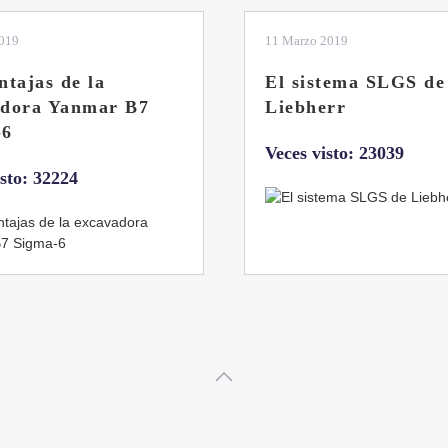
2019
04 Marzo 2019
tema SLGS de
Dos nuevas grúas
rr
abatibles de 18 y 24
toneladas de Coman
isto: 23039
Veces visto: 21668