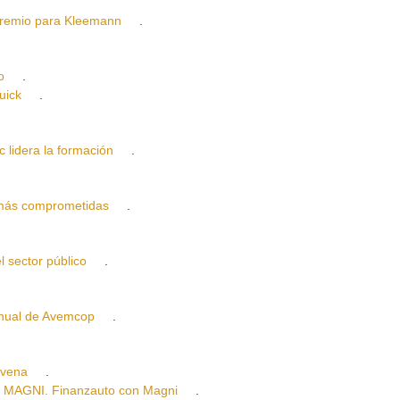
mio para Kleemann
.
o
.
uick
.
idera la formación
.
más comprometidas
.
sector público
.
ual de Avemcop
.
yvena
.
AGNI. Finanzauto con Magni
.