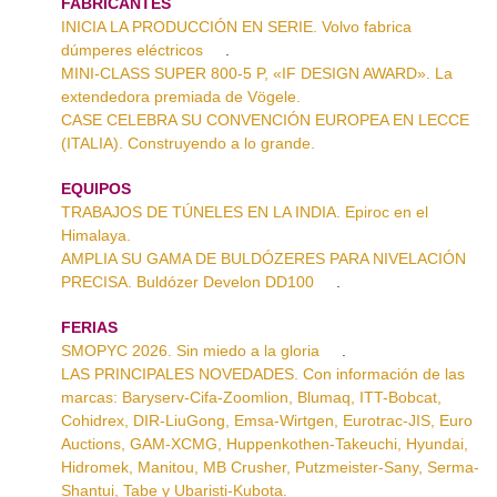
FABRICANTES
INICIA LA PRODUCCIÓN EN SERIE. Volvo fabrica
dúmperes eléctricos
.
MINI-CLASS SUPER 800-5 P, «IF DESIGN AWARD». La
extendedora premiada de Vögele.
CASE CELEBRA SU CONVENCIÓN EUROPEA EN LECCE
(ITALIA). Construyendo a lo grande.
EQUIPOS
TRABAJOS DE TÚNELES EN LA INDIA. Epiroc en el
Himalaya.
AMPLIA SU GAMA DE BULDÓZERES PARA NIVELACIÓN
PRECISA. Buldózer Develon DD100
.
FERIAS
SMOPYC 2026. Sin miedo a la gloria
.
LAS PRINCIPALES NOVEDADES. Con información de las
marcas: Baryserv-Cifa-Zoomlion, Blumaq, ITT-Bobcat,
Cohidrex, DIR-LiuGong, Emsa-Wirtgen, Eurotrac-JIS, Euro
Auctions, GAM-XCMG, Huppenkothen-Takeuchi, Hyundai,
Hidromek, Manitou, MB Crusher, Putzmeister-Sany, Serma-
Shantui, Tabe y Ubaristi-Kubota.