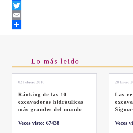
Facebook
Twitter
Email
Share
Lo más leido
28 Enero 2019
11 Marzo 
Las ventajas de la
El sis
excavadora Yanmar B7
Liebhe
Sigma-6
Veces v
Veces visto: 32217