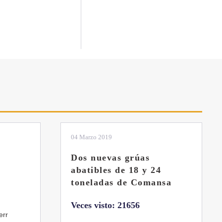
01 Febrero 2019
La botella aún no está
llena
sa
Veces visto: 21217