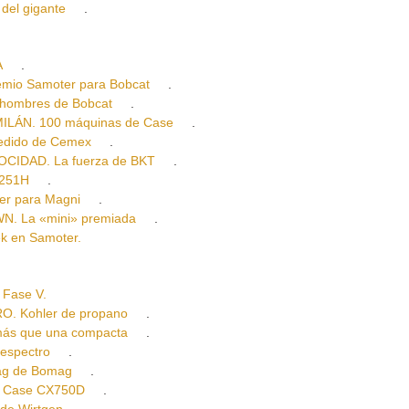
el gigante
.
A
.
o Samoter para Bobcat
.
ombres de Bobcat
.
ÁN. 100 máquinas de Case
.
dido de Cemex
.
IDAD. La fuerza de BKT
.
C251H
.
r para Magni
.
. La «mini» premiada
.
 en Samoter.
Fase V.
 Kohler de propano
.
ás que una compacta
.
espectro
.
g de Bomag
.
 Case CX750D
.