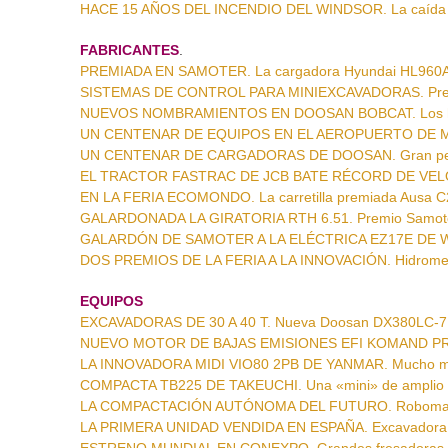
HACE 15 AÑOS DEL INCENDIO DEL WINDSOR. La caída d
FABRICANTES
.
PREMIADA EN SAMOTER. La cargadora Hyundai HL960
SISTEMAS DE CONTROL PARA MINIEXCAVADORAS. Premi
NUEVOS NOMBRAMIENTOS EN DOOSAN BOBCAT. Los h
UN CENTENAR DE EQUIPOS EN EL AEROPUERTO DE MIL
UN CENTENAR DE CARGADORAS DE DOOSAN. Gran pe
EL TRACTOR FASTRAC DE JCB BATE RÉCORD DE VELOC
EN LA FERIA ECOMONDO. La carretilla premiada Ausa 
GALARDONADA LA GIRATORIA RTH 6.51. Premio Samote
GALARDÓN DE SAMOTER A LA ELÉCTRICA EZ17E DE WN
DOS PREMIOS DE LA FERIA A LA INNOVACIÓN. Hidromek
EQUIPOS
EXCAVADORAS DE 30 A 40 T. Nueva Doosan DX380LC-7 
NUEVO MOTOR DE BAJAS EMISIONES EFI KOMAND PRO.
LA INNOVADORA MIDI VIO80 2PB DE YANMAR. Mucho m
COMPACTA TB225 DE TAKEUCHI. Una «mini» de amplio 
LA COMPACTACIÓN AUTÓNOMA DEL FUTURO. Roboma
LA PRIMERA UNIDAD VENDIDA EN ESPAÑA. Excavadora