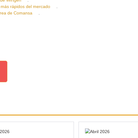
e Wirtgen
.
ás rápidos del mercado
.
rea de Comansa
.