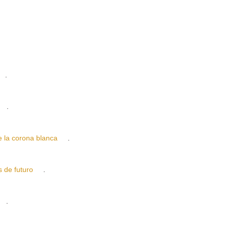
.
.
a corona blanca
.
 de futuro
.
.