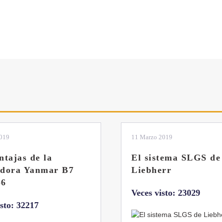
2019
04 Marzo 2019
tema SLGS de
Dos nuevas grúas
rr
abatibles de 18 y 24
toneladas de Coman
isto: 23029
Veces visto: 21656