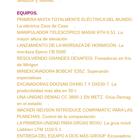
Sinducor y Tesmec
.
EQUIPOS.
PRIMERA MIXTA TOTALMENTE ELÉCTRICA DEL MUNDO.
La eléctrica Zeus de Case
.
MANIPULADOR TELESCÓPICO MAGNI RTH 6.51. La
mayor altura de elevación
.
LANZAMIENTO DE LA MORDAZA DE HORMIGÓN. La
mordaza Epiroc CB 5500
.
RESOLVIENDO GRANDES DESAFÍOS. Fresadoras en frío
de Wirtgen
.
MINIEXCAVADORA BOBCAT E35Z. Superando
expectativas
.
EXCAVADORAS DOOSAN DX490-7 Y DX530-7. La
productividad más alta en 50 t.
UNA UNIDAD DEMAG CC 3800-1 EN METZ. Grúa Demag
en el estadio
.
WACKER NEUSON INTRODUCE COMPAMATIC PARA LAS
PLANCHAS. Control de la compactación
.
LA PRIMERA UNIDAD PARA GRÚAS ROXU. La grúa móvil
Liebherr LTM 1110-5.1
.
ENTREGA DEL EQUIPO A DOS MÁS GROUP. Excavadora