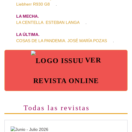
Liebherr R930 G8
.
LA MECHA.
LA CENTELLA. ESTEBAN LANGA
.
LA ÚLTIMA.
COSAS DE LA PANDEMIA. JOSÉ MARÍA POZAS
.
VER
REVISTA ONLINE
Todas las revistas