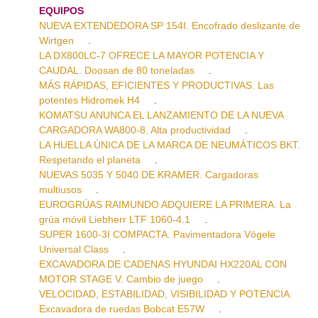
EQUIPOS
NUEVA EXTENDEDORA SP 154I. Encofrado deslizante de
Wirtgen
.
LA DX800LC-7 OFRECE LA MAYOR POTENCIA Y
CAUDAL. Doosan de 80 toneladas
.
MÁS RÁPIDAS, EFICIENTES Y PRODUCTIVAS. Las
potentes Hidromek H4
.
KOMATSU ANUNCA EL LANZAMIENTO DE LA NUEVA
CARGADORA WA800-8. Alta productividad
.
LA HUELLA ÚNICA DE LA MARCA DE NEUMÁTICOS BKT.
Respetando el planeta
.
NUEVAS 5035 Y 5040 DE KRAMER. Cargadoras
multiusos
.
EUROGRÚAS RAIMUNDO ADQUIERE LA PRIMERA. La
grúa móvil Liebherr LTF 1060-4.1
.
SUPER 1600-3I COMPACTA. Pavimentadora Vögele
Universal Class
.
EXCAVADORA DE CADENAS HYUNDAI HX220AL CON
MOTOR STAGE V. Cambio de juego
.
VELOCIDAD, ESTABILIDAD, VISIBILIDAD Y POTENCIA.
Excavadora de ruedas Bobcat E57W
.