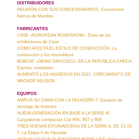
DISTRIBUIDORES
REUNIÓN CON SUS CONCESIONARIOS. Convención
ibérica de Manitou
.
FABRICANTES
CASE «EUROPEAN ROADSHOW». Éxito de las
exhibiciones de Case
.
CÓMO AFECTA EL ESTILO DE CONDUCCIÓN. La
conducción y los neumáticos
.
BOBCAT «DEMO DAYS’2022» EN LA REPÚBLICA CHECA.
Espíritu combativo
.
AUMENTÓ LOS INGRESOS EN 2021. CRECIMIENTO DE
WACKER NEUSON
.
EQUIPOS
AMPLÍA SU GAMA CON LA SK140SRD-7. Equipos de
reciclaje de Kobelco
.
NUEVA GENERACIÓN EN BASE A LA SERIE M.
Cargadoras compactas Cat 906, 907 y 908
.
TRES NUEVAS EXCAVADORAS DE LA SERIE A, DE 13-15
T. La Etapa 5 de Hyundai
.
ACTUALIZA SUS PLATAFORMA BOPIS LIFE. Aplicaciones