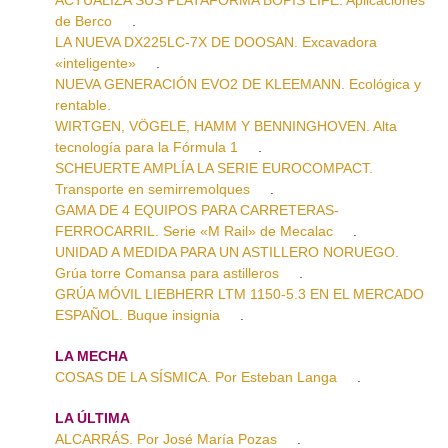
de Berco
.
LA NUEVA DX225LC-7X DE DOOSAN. Excavadora
«inteligente»
.
NUEVA GENERACIÓN EVO2 DE KLEEMANN. Ecológica y
rentable.
WIRTGEN, VÖGELE, HAMM Y BENNINGHOVEN. Alta
tecnología para la Fórmula 1
.
SCHEUERTE AMPLÍA LA SERIE EUROCOMPACT.
Transporte en semirremolques
.
GAMA DE 4 EQUIPOS PARA CARRETERAS-
FERROCARRIL. Serie «M Rail» de Mecalac
.
UNIDAD A MEDIDA PARA UN ASTILLERO NORUEGO.
Grúa torre Comansa para astilleros
.
GRÚA MÓVIL LIEBHERR LTM 1150-5.3 EN EL MERCADO
ESPAÑOL. Buque insignia
.
LA MECHA
COSAS DE LA SÍSMICA. Por Esteban Langa
.
LA ÚLTIMA
ALCARRÁS. Por José María Pozas
.