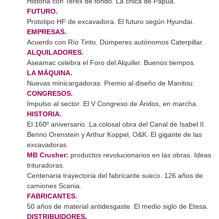
Historia con Terex de fondo. La chica de Papúa.
FUTURO.
Prototipo HF de excavadora. El futuro según Hyundai.
EMPRESAS.
Acuerdo con Río Tinto. Dúmperes autónomos Caterpillar.
ALQUILADORES.
Aseamac celebra el Foro del Alquiler. Buenos tiempos.
LA MÁQUINA.
Nuevas minicargadoras. Premio al diseño de Manitou.
CONGRESOS.
Impulso al sector. El V Congreso de Áridos, en marcha.
HISTORIA.
El 160º aniversario. La colosal obra del Canal de Isabel II.
Benno Orenstein y Arthur Koppel, O&K. El gigante de las
excavadoras.
MB Crusher:
productos revolucionarios en las obras. Ideas
trituradoras.
Centenaria trayectoria del fabricante sueco. 126 años de
camiones Scania.
FABRICANTES.
50 años de material antidesgaste. El medio siglo de Etesa.
DISTRIBUIDORES.