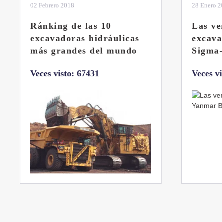
28 Enero 2019
11 Marzo 
Las ventajas de la
El sis
excavadora Yanmar B7
Liebhe
Sigma-6
Veces v
Veces visto: 32217