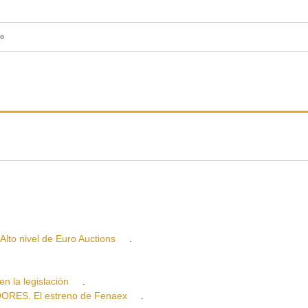
o
 nivel de Euro Auctions
.
la legislación
.
ES. El estreno de Fenaex
.