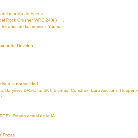
 martillo de Epiroc.
el Rock Crusher WRC 240(i)
.
 años de las «minis» Yanmar.
idor de Develon
.
a a la normalidad
.
ryserv B+S-Cifa, BKT, Blumaq, Cohidrex, Euro Auctions, Huppenko
ar
.
). Estado actual de la IA
.
a Pozas