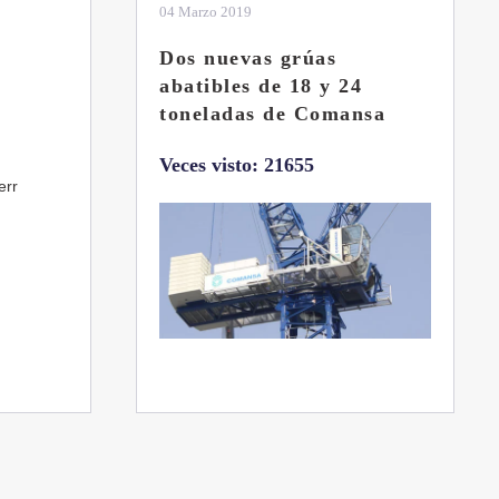
01 Febrero 2019
La botella aún no está
llena
sa
Veces visto: 21216