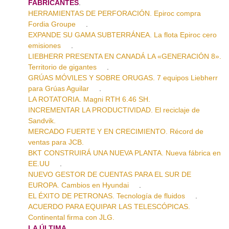
FABRICANTES
.
HERRAMIENTAS DE PERFORACIÓN. Epiroc compra
Fordia Groupe
.
EXPANDE SU GAMA SUBTERRÁNEA. La flota Epiroc cero
emisiones
.
LIEBHERR PRESENTA EN CANADÁ LA «GENERACIÓN 8».
Territorio de gigantes
.
GRÚAS MÓVILES Y SOBRE ORUGAS. 7 equipos Liebherr
para Grúas Aguilar
.
LA ROTATORIA. Magni RTH 6.46 SH.
INCREMENTAR LA PRODUCTIVIDAD. El reciclaje de
Sandvik.
MERCADO FUERTE Y EN CRECIMIENTO. Récord de
ventas para JCB.
BKT CONSTRUIRÁ UNA NUEVA PLANTA. Nueva fábrica en
EE.UU
.
NUEVO GESTOR DE CUENTAS PARA EL SUR DE
EUROPA. Cambios en Hyundai
.
EL ÉXITO DE PETRONAS. Tecnología de fluidos
.
ACUERDO PARA EQUIPAR LAS TELESCÓPICAS.
Continental firma con JLG.
LA ÚLTIMA
.