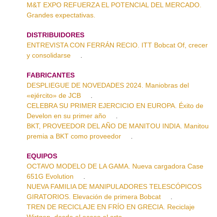
M&T EXPO REFUERZA EL POTENCIAL DEL MERCADO.
Grandes expectativas.
DISTRIBUIDORES
ENTREVISTA CON FERRÁN RECIO. ITT Bobcat Of, crecer
y consolidarse
.
FABRICANTES
DESPLIEGUE DE NOVEDADES 2024. Maniobras del
«ejército» de JCB
.
CELEBRA SU PRIMER EJERCICIO EN EUROPA. Éxito de
Develon en su primer año
.
BKT, PROVEEDOR DEL AÑO DE MANITOU INDIA. Manitou
premia a BKT como proveedor
.
EQUIPOS
OCTAVO MODELO DE LA GAMA. Nueva cargadora Case
651G Evolution
.
NUEVA FAMILIA DE MANIPULADORES TELESCÓPICOS
GIRATORIOS. Elevación de primera Bobcat
.
TREN DE RECICLAJE EN FRÍO EN GRECIA. Reciclaje
Wirtgen, desde el ocaso al orto
.