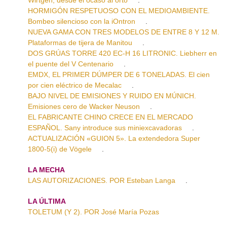
HORMIGÓN RESPETUOSO CON EL MEDIOAMBIENTE.
Bombeo silencioso con la iOntron
.
NUEVA GAMA CON TRES MODELOS DE ENTRE 8 Y 12 M.
Plataformas de tijera de Manitou
.
DOS GRÚAS TORRE 420 EC-H 16 LITRONIC. Liebherr en
el puente del V Centenario
.
EMDX, EL PRIMER DÚMPER DE 6 TONELADAS. El cien
por cien eléctrico de Mecalac
.
BAJO NIVEL DE EMISIONES Y RUIDO EN MÚNICH.
Emisiones cero de Wacker Neuson
.
EL FABRICANTE CHINO CRECE EN EL MERCADO
ESPAÑOL. Sany introduce sus miniexcavadoras
.
ACTUALIZACIÓN «GUION 5». La extendedora Super
1800-5(i) de Vögele
.
LA MECHA
LAS AUTORIZACIONES. POR Esteban Langa
.
LA ÚLTIMA
TOLETUM (Y 2). POR José María Pozas