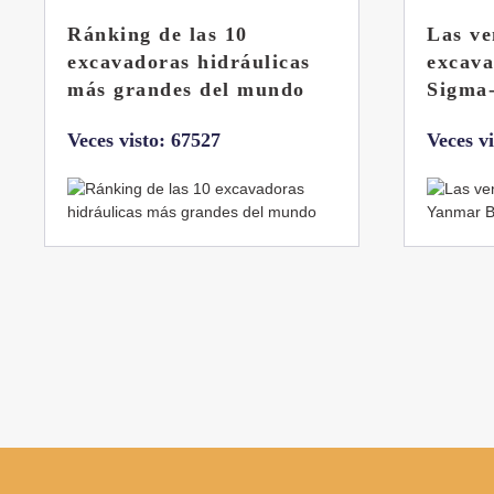
Las ventajas de la
El sis
excavadora Yanmar B7
Liebhe
Sigma-6
Veces v
Veces visto: 32222