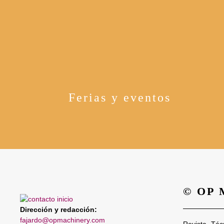
Ferias y eventos
© OP
Dirección y redacción:
fajardo@opmachinery.com
Revista Téc