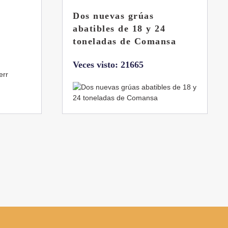
La botella aún no está
llena
sa
Veces visto: 21225