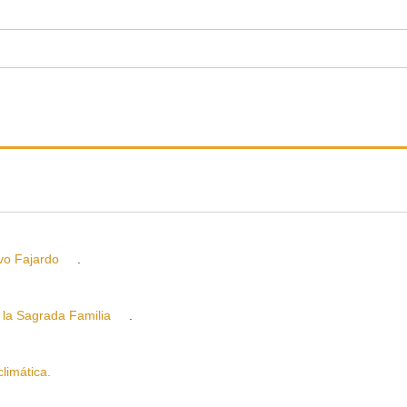
o Fajardo
.
la Sagrada Familia
.
imática.