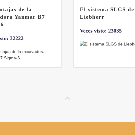
tema SLGS de
Dos nuevas grúas
rr
abatibles de 18 y 24
toneladas de Coman
isto: 23035
Veces visto: 21665