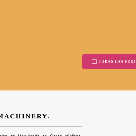
TODAS LAS FERI
 MACHINERY.
nica de Maquinaria de Obras públicas,