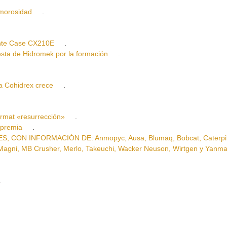
morosidad
.
te Case CX210E
.
a de Hidromek por la formación
.
Cohidrex crece
.
mat «resurrección»
.
premia
.
N INFORMACIÓN DE: Anmopyc, Ausa, Blumaq, Bobcat, Caterpilla
 Magni, MB Crusher, Merlo, Takeuchi, Wacker Neuson, Wirtgen y Yanma
.