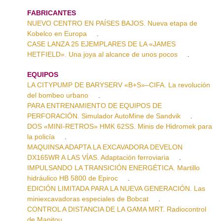
FABRICANTES
NUEVO CENTRO EN PAÍSES BAJOS. Nueva etapa de
Kobelco en Europa
.
CASE LANZA 25 EJEMPLARES DE LA «JAMES
HETFIELD». Una joya al alcance de unos pocos
.
EQUIPOS
LA CITYPUMP DE BARYSERV «B+S»–CIFA. La revolución
del bombeo urbano
.
PARA ENTRENAMIENTO DE EQUIPOS DE
PERFORACIÓN. Simulador AutoMine de Sandvik
.
DOS «MINI-RETROS» HMK 62SS. Minis de Hidromek para
la policía
.
MAQUINSA ADAPTA LA EXCAVADORA DEVELON
DX165WR A LAS VÍAS. Adaptación ferroviaria
.
IMPULSANDO LA TRANSICIÓN ENERGÉTICA. Martillo
hidráulico HB 5800 de Epiroc
.
EDICIÓN LIMITADA PARA LA NUEVA GENERACIÓN. Las
miniexcavadoras especiales de Bobcat
.
CONTROL A DISTANCIA DE LA GAMA MRT. Radiocontrol
de Manitou
.