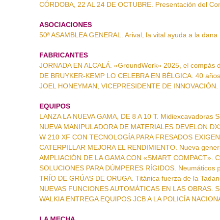
CÓRDOBA, 22 AL 24 DE OCTUBRE. Presentación del Con
ASOCIACIONES
50ª ASAMBLEA GENERAL. Arival, la vital ayuda a la dana
FABRICANTES
JORNADA EN ALCALÁ. «GroundWork» 2025, el compás 
DE BRUYKER-KEMP LO CELEBRA EN BÉLGICA. 40 años c
JOEL HONEYMAN, VICEPRESIDENTE DE INNOVACIÓN. La 
EQUIPOS
LANZA LA NUEVA GAMA, DE 8 A 10 T. Midiexcavadoras S
NUEVA MANIPULADORA DE MATERIALES DEVELON DX270
W 210 XF CON TECNOLOGÍA PARA FRESADOS EXIGENTES
CATERPILLAR MEJORA EL RENDIMIENTO. Nueva generaci
AMPLIACIÓN DE LA GAMA CON «SMART COMPACT». Com
SOLUCIONES PARA DÚMPERES RÍGIDOS. Neumáticos par
TRÍO DE GRÚAS DE ORUGA. Titánica fuerza de la Tadan
NUEVAS FUNCIONES AUTOMÁTICAS EN LAS OBRAS. Soluc
WALKIA ENTREGA EQUIPOS JCB A LA POLICÍA NACIONAL
LA MECHA