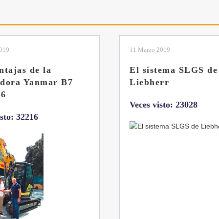
2019
04 Marzo 2019
tema SLGS de
Dos nuevas grúas
rr
abatibles de 18 y 24
toneladas de Coman
isto: 23028
Veces visto: 21655