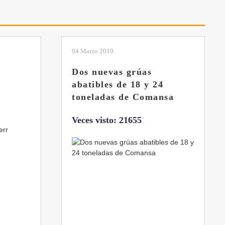
01 Febrero 2019
La botella aún no está
llena
sa
Veces visto: 21216