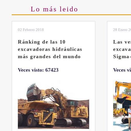
Lo más leido
28 Enero 2019
11 Marzo 
Las ventajas de la
El sis
excavadora Yanmar B7
Liebhe
Sigma-6
Veces v
Veces visto: 32216