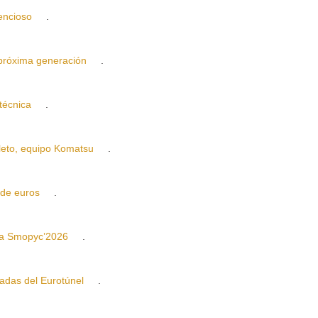
encioso
.
róxima generación
.
écnica
.
to, equipo Komatsu
.
de euros
.
za Smopyc’2026
.
das del Eurotúnel
.