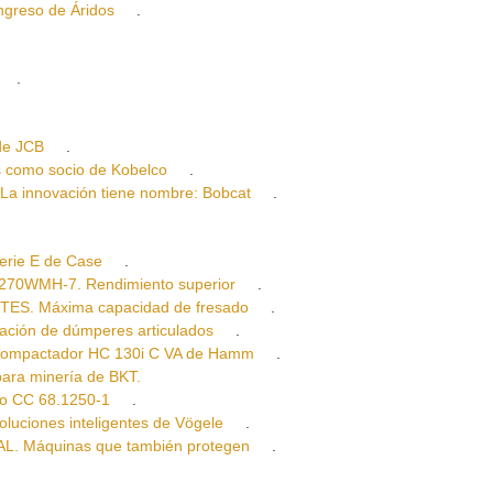
greso de Áridos
.
.
de JCB
.
omo socio de Kobelco
.
innovación tiene nombre: Bobcat
.
erie E de Case
.
WMH-7. Rendimiento superior
.
. Máxima capacidad de fresado
.
ón de dúmperes articulados
.
pactador HC 130i C VA de Hamm
.
a minería de BKT.
o CC 68.1250-1
.
iones inteligentes de Vögele
.
. Máquinas que también protegen
.