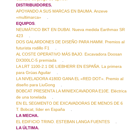
DISTRIBUIDORES.
APOYANDO A SUS MARCAS EN BAUMA. Anzeve
«multimarca»
.
EQUIPOS
.
NEUMÁTICO BKT EN DUBAI. Nueva medida Earthmax SR
423
.
DOS GALARDONES DE DISEÑO PARA HAMM. Premios al
futurista rodillo F1
.
AL COSTE OPERATIVO MÁS BAJO. Excavadora Doosan
DX300LC-5 premiada
.
LA LRT 1100-2.1 DE LIEBHERR EN ESPAÑA. La primera
para Grúas Aguilar
.
LA NIVELADORA 4180D GANA EL «RED DOT». Premio al
diseño para LiuGong
.
BOBCAT PRESENTA LA MINIEXCAVADORA E10E. Eléctrica
de una tonelada
.
EN EL SEGMENTO DE EXCAVADORAS DE MENOS DE 6
T. Bobcat, líder en España
.
LA MECHA.
EL EDIFICIO TRINO. ESTEBAN LANGA FUENTES
.
LA ÚLTIMA.