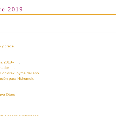
re 2019
y crece.
a 2019»
.
rmador
.
idrex, pyme del año.
ión para Hidromek.
vo Otero
.
.
 Poderío subterráneo
.