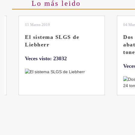
Lo más leido
11 Marzo 2019
04 Marzo 
El sistema SLGS de
Dos nu
Liebherr
abatib
tonela
Veces visto: 23032
Veces v