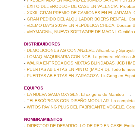
-
ÉXITO DEL «RODEO» DE CASE EN VALENCIA. Pruebas
-
XXXIII GRAN PREMIO DE CAMIONES EN EL JARAMA. C
-
GRAN PEDIDO DEL ALQUILADOR BOERS RENTAL. Contra
-
«DEMO DAYS 2019» EN REPÚBLICA CHECA. Doosan Bob
-
«MYMAGNI», NUEVO SOFTWARE DE MAGNI. Gestión efici
DISTRIBUIDORES
-
DEMOLICIONES AG CON ANZEVE. Alhambra y Sprayst
-
LOMAQ MAQUINARIA CON NGB. La primera eléctrica J
-
WALKIA ENTREGA DOS MIXTAS BLINDADAS. JCB HMEE p
-
PUERTAS ABIERTAS EN PINTO (MADRID). Todo lo nuev
-
PUERTAS ABIERTAS EN ZARAGOZA. LiuGong en España
EQUIPOS
-
LA NUEVA GAMA OXYGEN. El oxígeno de Manitou
.
-
TELESCÓPICAS CON DISEÑO MODULAR. La completa 
-
WITOS PAVING PLUS DEL FABRICANTE VÖGELE. Constru
NOMBRAMIENTOS
-
DIRECTOR DE DESARROLLO DE RED EN CASE. Emilio P