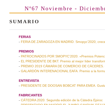
Nº67 Noviembre - Diciemb
SUMARIO
FERIAS
-
FERIA DE ZARAGOZA EN MADRID. Smopyc’2020, crece 
PREMIOS
-
PATROCINADOS POR SMOPYC’2020. «Premios Potenci
-
EL PRESIDENTE DE BKT. Premio al mejor líder transfo
-
PREMIO 2019 CÁMARA DE COMERCIO DE CÁCERES. Coh
-
GALARDÓN INTERENACIONAL EAFA. Premio a la formac
ENTREVISTA
-
PRESIDENTE DE DOOSAN BOBCAT PARA EMEA. Gusta
FABRICANTES
-
CÁTEDRA 2020. Segunda edición de la Cátedra Epiroc
-
PRESENTADO EN MADRID EL JUMBO SANDVIK DT1132i.