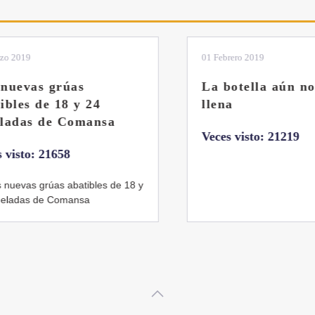
2019
01 Febrero 2019
evas grúas
La botella aún no e
les de 18 y 24
llena
das de Comansa
Veces visto: 21219
isto: 21658