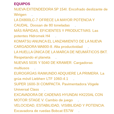
EQUIPOS
NUEVA EXTENDEDORA SP 154I. Encofrado deslizante de
Wirtgen
.
LA DX800LC-7 OFRECE LA MAYOR POTENCIA Y
CAUDAL. Doosan de 80 toneladas
.
MÁS RÁPIDAS, EFICIENTES Y PRODUCTIVAS. Las
potentes Hidromek H4
.
KOMATSU ANUNCA EL LANZAMIENTO DE LA NUEVA
CARGADORA WA800-8. Alta productividad
.
LA HUELLA ÚNICA DE LA MARCA DE NEUMÁTICOS BKT.
Respetando el planeta
.
NUEVAS 5035 Y 5040 DE KRAMER. Cargadoras
multiusos
.
EUROGRÚAS RAIMUNDO ADQUIERE LA PRIMERA. La
grúa móvil Liebherr LTF 1060-4.1
.
SUPER 1600-3I COMPACTA. Pavimentadora Vögele
Universal Class
.
EXCAVADORA DE CADENAS HYUNDAI HX220AL CON
MOTOR STAGE V. Cambio de juego
.
VELOCIDAD, ESTABILIDAD, VISIBILIDAD Y POTENCIA.
Excavadora de ruedas Bobcat E57W
.