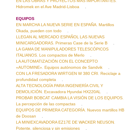
EN LAS OBRAS Y PROYECTOS MÁS IMPORTANTES.
Hidromek en el Ave Madrid-Lisboa
.
EQUIPOS
EN MARCHA LA NUEVA SERIE EN ESPAÑA. Martillos
Okada, pueden con todo
.
LLEGAN AL MERCADO ESPAÑOL LAS NUEVAS
MINICARGADORAS. Primeras Case de la Serie B
.
LA GAMA DE MANIPULADORES TELESCÓPICOS
ITALIANOS. Los compactos de Merlo
.
LA AUTOMATIZACIÓN CON EL CONCEPTO
«AUTOMINE». Equipos autónomos de Sandvik
.
CON LA FRESADORA WIRTGEN W 380 CRI. Reciclaje a
profundidad completa
.
ALTA TECNOLOGÍA PARA INGENIERÍA CIVIL Y
DEMOLICIÓN. Excavadora Hyundai HX220AL
.
PROBAR BOBCAT CAMBIA LA VISIÓN DE LOS EQUIPOS.
La percepción de las compactas
.
EQUIPOS DE PRIMERA CATEGORÍA. Nuevos martillos HB
de Doosan
.
LA MINIEXCAVADORA EZ17E DE WACKER NEUSON.
Potente, silenciosa y sin emisiones
.