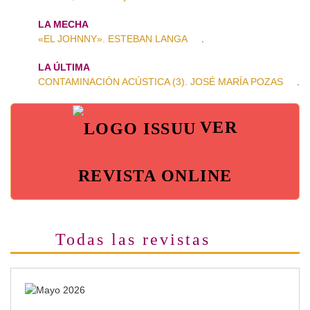
LA MECHA
«EL JOHNNY». ESTEBAN LANGA
.
LA ÚLTIMA
CONTAMINACIÓN ACÚSTICA (3). JOSÉ MARÍA POZAS
.
VER
REVISTA ONLINE
Todas las revistas