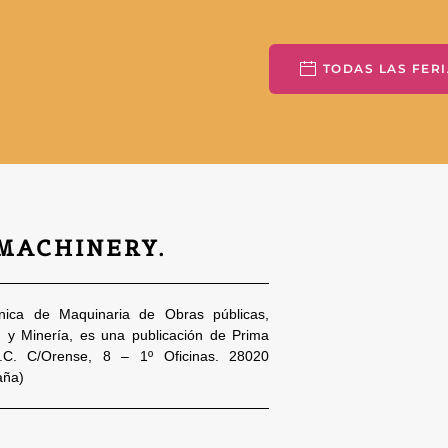
TODAS LAS FERI
 MACHINERY.
nica de Maquinaria de Obras públicas,
n y Minería, es una publicación de Prima
S.C. C/Orense, 8 – 1º Oficinas. 28020
aña)