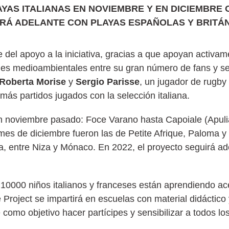
AYAS ITALIANAS EN NOVIEMBRE Y EN DICIEMBRE
IRÁ ADELANTE CON PLAYAS ESPAÑOLAS Y BRITÁN
del apoyo a la iniciativa, gracias a que apoyan activam
ones medioambientales entre su gran número de fans y se
Roberta Morise
y
Sergio Parisse
, un jugador de rugby 
más partidos jugados con la selección italiana.
n noviembre pasado: Foce Varano hasta Capoiale (Apulia) 
 mes de diciembre fueron las de Petite Afrique, Paloma 
a, entre Niza y Mónaco. En 2022, el proyecto seguirá ad
 10000 niños italianos y franceses están aprendiendo ac
roject se impartirá en escuelas con material didáctico 
e como objetivo hacer partícipes y sensibilizar a todos l