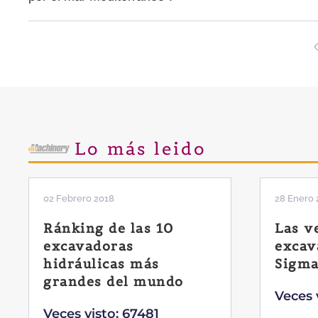
Lo más leido
02 Febrero 2018
28 Enero 
Ránking de las 10
Las v
excavadoras
excav
hidráulicas más
Sigma
grandes del mundo
Veces 
Veces visto: 67481