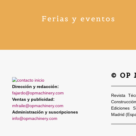
Ferias y eventos
© OP
Dirección y redacción:
fajardo@opmachinery.com
Revista Téc
Ventas y publicidad:
Construcció
mfraile@opmachinery.com
Ediciones 
Administración y suscripciones
Madrid (Esp
info@opmachinery.com