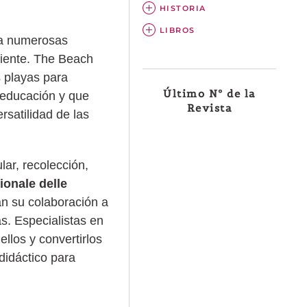
HISTORIA
LIBROS
da numerosas
biente. The Beach
s playas para
Último Nº de la
 educación y que
Revista
satilidad de las
ar, recolección,
ionale delle
n su colaboración a
s. Especialistas en
llos y convertirlos
didáctico para