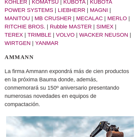
KOHLER
|
KOMATSU
|
KUBOTA
|
KUBOTA
POWER SYSTEMS
|
LIEBHERR
|
MAGNI
|
MANITOU
|
MB CRUSHER
|
MECALAC
|
MERLO
|
RITCHIE BROS.
|
Rubble MASTER
|
SIMEX
|
TEREX
|
TRIMBLE
|
VOLVO
|
WACKER NEUSON
|
WIRTGEN
|
YANMAR
AMMANN
La firma Ammann expondrá más de cien productos
en la próxima Bauma donde, además,
conmemorará su 150º aniversario presentando
numerosas novedades en equipos de
compactación.