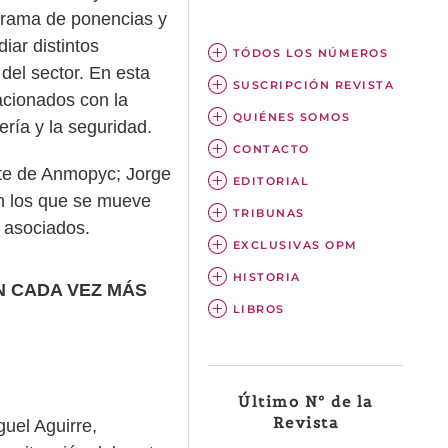
grama de ponencias y
ar distintos
TÓDOS LOS NÚMEROS
 del sector. En esta
SUSCRIPCIÓN REVISTA
acionados con la
QUIÉNES SOMOS
ería y la seguridad.
CONTACTO
nte de Anmopyc; Jorge
EDITORIAL
en los que se mueve
TRIBUNAS
 asociados.
EXCLUSIVAS OPM
HISTORIA
N CADA VEZ MÁS
LIBROS
Último Nº de la
Revista
uel Aguirre,