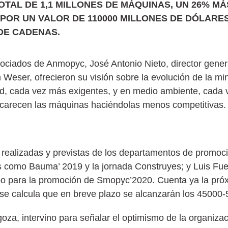
OTAL DE 1,1 MILLONES DE MÁQUINAS, UN 26% MÁ
, POR UN VALOR DE 110000 MILLONES DE DÓLARES
DE CADENAS.
iados de Anmopyc, José Antonio Nieto, director gener
m Weser, ofrecieron su visión sobre la evolución de la mi
ad, cada vez más exigentes, y en medio ambiente, cada v
ncarecen las máquinas haciéndolas menos competitivas.
ealizadas y previstas de los departamentos de promoció
s como Bauma’ 2019 y la jornada Construyes; y Luis Fue
abo para la promoción de Smopyc’2020. Cuenta ya la pró
y se calcula que en breve plazo se alcanzarán los 45000
oza, intervino para señalar el optimismo de la organizaci