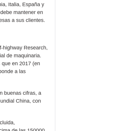
a, Italia, España y
se debe mantener en
sas a sus clientes.
Off-highway Research,
ial de maquinaria.
s que en 2017 (en
ponde a las
n buenas cifras, a
undial China, con
cluida,
ncima de las 150000