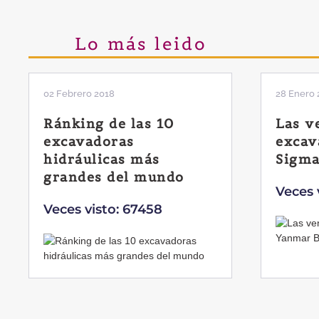
Lo más leido
02 Febrero 2018
28 Enero 
Ránking de las 10
Las v
excavadoras
excav
hidráulicas más
Sigma
grandes del mundo
Veces 
Veces visto: 67458