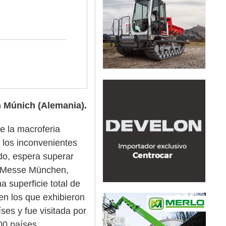
n Múnich (Alemania).
e la macroferia
 los inconvenientes
do, espera superar
, Messe München,
a superficie total de
n los que exhibieron
ses y fue visitada por
0 países.