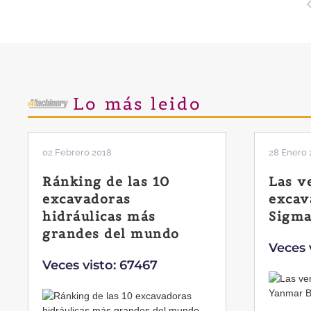
Lo más leido
02 Febrero 2018
28 Enero 
Ránking de las 10
Las v
excavadoras
excav
hidráulicas más
Sigma
grandes del mundo
Veces 
Veces visto: 67467