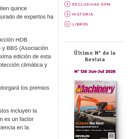
EXCLUSIVAS OPM
iten quince
HISTORIA
jurado de expertos ha
LIBROS
rucción HDB
) y BBS (Asociación
Último Nº de la
xima edición de esta
Revista
tección climática y
otorgará los premios
stos incluyen la
n es un factor
iencia en la