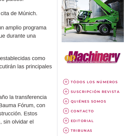
cita de Múnich.
 un amplio programa
que durante una
s establecidas como
utirán las principales
TÓDOS LOS NÚMEROS
SUSCRIPCIÓN REVISTA
año la transferencia
QUIÉNES SOMOS
á Bauma Fórum, con
CONTACTO
strucción. Estos
 sin olvidar el
EDITORIAL
TRIBUNAS