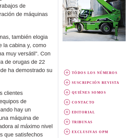
rabajos de
eración de máquinas
nas, también elogia
e la cabina y, como
na muy versátil”. Con
ra de orugas de 22
onde ha demostrado su
TÓDOS LOS NÚMEROS
SUSCRIPCIÓN REVISTA
s clientes
QUIÉNES SOMOS
 equipos de
CONTACTO
cuando hay un
EDITORIAL
 una máquina de
TRIBUNAS
adora al máximo nivel
EXCLUSIVAS OPM
ás que satisfechos