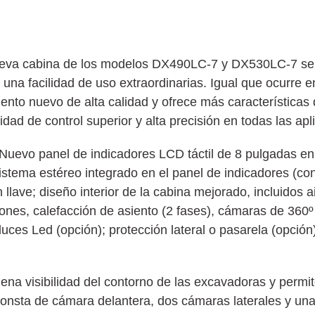
nueva cabina de los modelos DX490LC-7 y DX530LC-7 se
una facilidad de uso extraordinarias. Igual que ocurre 
ento nuevo de alta calidad y ofrece más características 
ad de control superior y alta precisión en todas las apl
 Nuevo panel de indicadores LCD táctil de 8 pulgadas e
stema estéreo integrado en el panel de indicadores (co
llave; diseño interior de la cabina mejorado, incluidos a
es, calefacción de asiento (2 fases), cámaras de 360º 
luces Led (opción); protección lateral o pasarela (opción
ena visibilidad del contorno de las excavadoras y permi
 Consta de cámara delantera, dos cámaras laterales y un