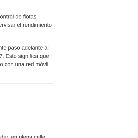
trol de flotas
rvisar el rendimiento
nte paso adelante al
7. Esto significa que
io con una red móvil.
der, en plena calle