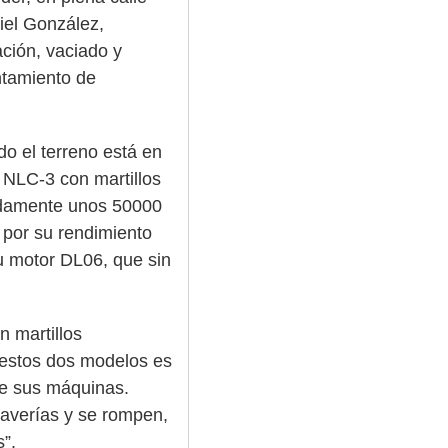
riel González,
ción, vaciado y
untamiento de
do el terreno está en
 NLC-3 con martillos
adamente unos 50000
 por su rendimiento
u motor DL06, que sin
 martillos
 estos dos modelos es
de sus máquinas.
 averías y se rompen,
”.