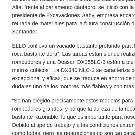
Alta, frente al parlamento cántabro, se inició con l
presidente de Excavaciones Gaby, empresa encargad
retirada de materiales para la futura construcción 
Santander.
ELLO conlleva un vaciado bastante profundo para la
roca bastante dura”. Las tareas están siendo rea
rompedores y una Dossan DX255LC-3 están a pie 
metros cúbicos”. La DX340 NLC-3 se caracteriza po
excepcional y eficaz, que se traduce en ahorro de
duda es uno de los motores más fiables y con má
“Se han elegido precisamente estos modelos para e
rompedores grandes, y porque la dureza de la roc
bastante razonable, lo que es importante para no
Debido al tipo de trabajo y a las condiciones ext
como todas, pero las reparaciones no son tan cara