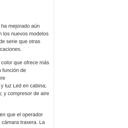
 ha mejorado aún
en los nuevos modelos
de serie que otras
icaciones.
n color que ofrece más
n función de
ire
y luz Led en cabina;
); y compresor de aire
ten que el operador
a cámara trasera. La