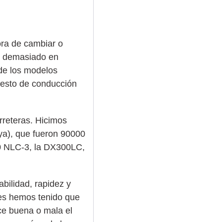
ora de cambiar o
ía demasiado en
de los modelos
uesto de conducción
rreteras. Hicimos
ya), que fueron 90000
340 NLC-3, la DX300LC,
bilidad, rapidez y
es hemos tenido que
ce buena o mala el