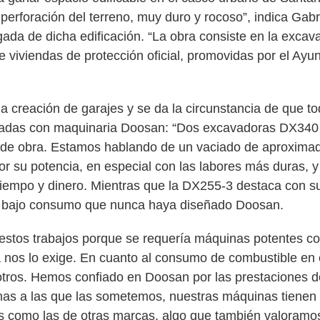
a perforación del terreno, muy duro y rocoso”, indica Gab
a de dicha edificación. “La obra consiste en la excava
de viviendas de protección oficial, promovidas por el Ay
 creación de garajes y se da la circunstancia de que to
lizadas con maquinaria Doosan: “Dos excavadoras DX340
de obra. Estamos hablando de un vaciado de aproxim
r su potencia, en especial con las labores más duras, y
 tiempo y dinero. Mientras que la DX255-3 destaca con s
s bajo consumo que nunca haya diseñado Doosan.
stos trabajos porque se requería máquinas potentes con
a nos lo exige. En cuanto al consumo de combustible en
sotros. Hemos confiado en Doosan por las prestaciones 
remas a las que las sometemos, nuestras máquinas tienen
s como las de otras marcas, algo que también valoramos