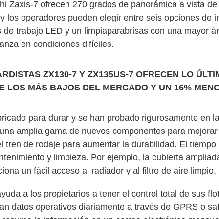
hi Zaxis-7 ofrecen 270 grados de panorámica a vista de 
, y los operadores pueden elegir entre seis opciones de 
 de trabajo LED y un limpiaparabrisas con una mayor ár
anza en condiciones difíciles.
RDISTAS ZX130-7 Y ZX135US-7 OFRECEN LO ÚLT
DE LOS MÁS BAJOS DEL MERCADO Y UN 16% MENO
cado para durar y se han probado rigurosamente en la
on una amplia gama de nuevos componentes para mejora
l tren de rodaje para aumentar la durabilidad. El tiempo
tenimiento y limpieza. Por ejemplo, la cubierta ampliada
a un fácil acceso al radiador y al filtro de aire limpio.
uda a los propietarios a tener el control total de sus fl
an datos operativos diariamente a través de GPRS o sat