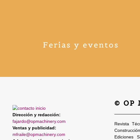
Ferias y eventos
© OP
Dirección y redacción:
fajardo@opmachinery.com
Revista Téc
Ventas y publicidad:
Construcció
mfraile@opmachinery.com
Ediciones 