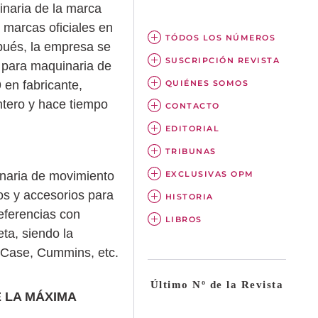
inaria de la marca
s marcas oficiales en
TÓDOS LOS NÚMEROS
pués, la empresa se
SUSCRIPCIÓN REVISTA
 para maquinaria de
QUIÉNES SOMOS
 en fabricante,
tero y hace tiempo
CONTACTO
EDITORIAL
TRIBUNAS
EXCLUSIVAS OPM
naria de movimiento
os y accesorios para
HISTORIA
eferencias con
LIBROS
eta, siendo la
, Case, Cummins, etc.
Último Nº de la Revista
 LA MÁXIMA