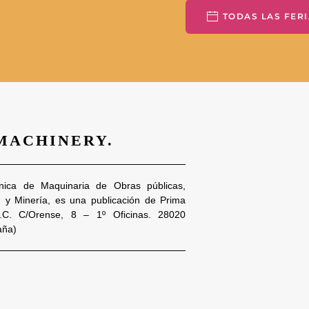
TODAS LAS FERI
 MACHINERY.
nica de Maquinaria de Obras públicas,
n y Minería, es una publicación de Prima
S.C. C/Orense, 8 – 1º Oficinas. 28020
aña)