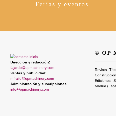
Ferias y eventos
© OP
Dirección y redacción:
fajardo@opmachinery.com
Revista Téc
Ventas y publicidad:
Construcció
mfraile@opmachinery.com
Ediciones 
Administración y suscripciones
Madrid (Esp
info@opmachinery.com