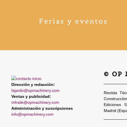
Ferias y eventos
© OP
Dirección y redacción:
fajardo@opmachinery.com
Revista Téc
Ventas y publicidad:
Construcció
mfraile@opmachinery.com
Ediciones 
Administración y suscripciones
Madrid (Esp
info@opmachinery.com