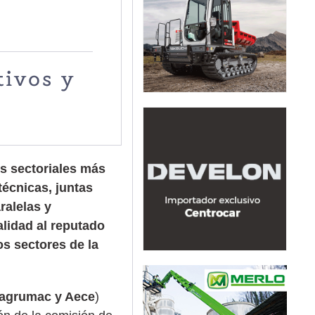
tivos y
es sectoriales más
técnicas, juntas
ralelas y
alidad al reputado
os sectores de la
nagrumac y Aece
)