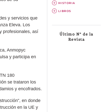
HISTORIA
LIBROS
des y servicios que
anza Eleva. Los
y profesionales, así
Último Nº de la
Revista
gica, Anmopyc
lsa y participa en
 CTN 180
ón se trataron los
ndamios y encofrados.
nstrucción”, en donde
strucción en la UE y