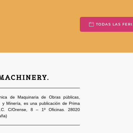
TODAS LAS FERI
 MACHINERY.
nica de Maquinaria de Obras públicas,
n y Minería, es una publicación de Prima
S.C. C/Orense, 8 – 1º Oficinas. 28020
aña)