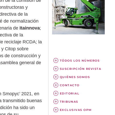
ón de la comisión de
nstructoras y
irectiva de la
té de normalización
lenaria de
Itainnova
;
ectiva de la
e reciclaje RCDA; la
, y Citop sobre
os de construcción y
TÓDOS LOS NÚMEROS
 asamblea general de
SUSCRIPCIÓN REVISTA
QUIÉNES SOMOS
CONTACTO
en Smopyc’ 2021, en
EDITORIAL
a transmitido buenas
TRIBUNAS
dición ha sido un
EXCLUSIVAS OPM
hos de su