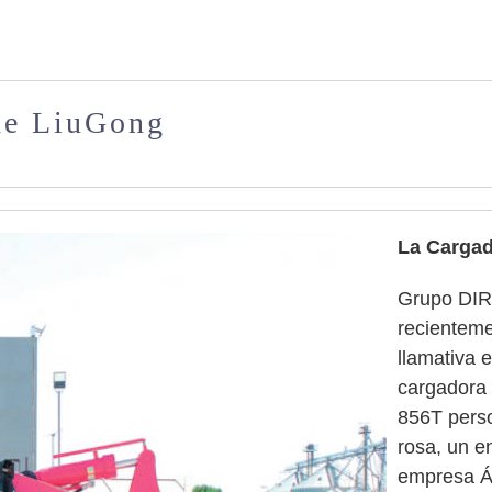
de LiuGong
La Cargad
Grupo DIR 
recientem
llamativa 
cargadora
856T perso
rosa, un e
empresa Ár