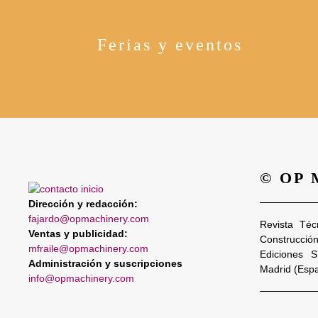
Ferias y eventos
© OP
Dirección y redacción:
fajardo@opmachinery.com
Revista Téc
Ventas y publicidad:
Construcció
mfraile@opmachinery.com
Ediciones 
Administración y suscripciones
Madrid (Esp
info@opmachinery.com