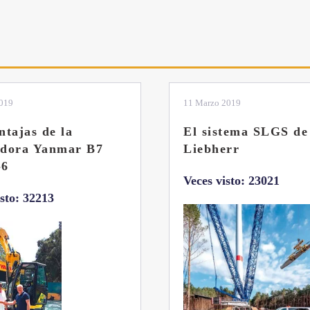
2019
11 Marzo 2019
ntajas de la
El sistema SLGS de
adora Yanmar B7
Liebherr
-6
Veces visto: 23021
isto: 32213