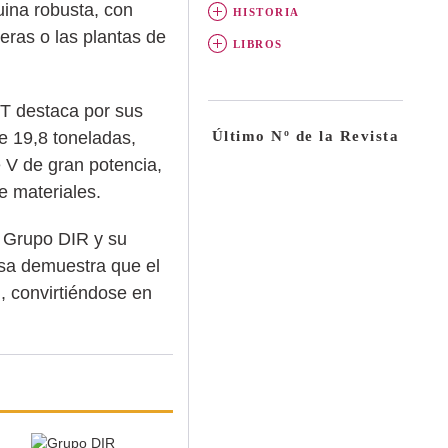
uina robusta, con
HISTORIA
eras o las plantas de
LIBROS
6T destaca por sus
e 19,8 toneladas,
Último Nº de la Revista
V de gran potencia,
e materiales.
e Grupo DIR y su
osa demuestra que el
d, convirtiéndose en