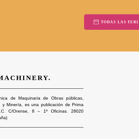
TODAS LAS FERI
 MACHINERY.
nica de Maquinaria de Obras públicas,
n y Minería, es una publicación de Prima
S.C. C/Orense, 8 – 1º Oficinas. 28020
aña)