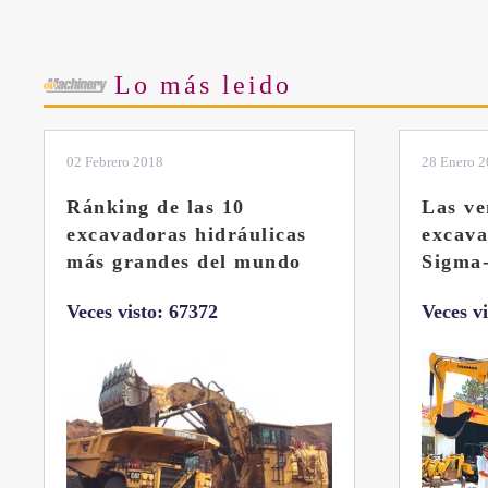
Lo más leido
02 Febrero 2018
28 Enero 
Ránking de las 10
Las ve
excavadoras hidráulicas
excav
más grandes del mundo
Sigma
Veces visto: 67372
Veces v