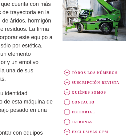
 que cuenta con más
 de trayectoria en la
 de áridos, hormigón
de residuos. La firma
corporar este equipo a
 sólo por estética,
 un elemento
dor y un emotivo
cia una de sus
TÓDOS LOS NÚMEROS
as.
SUSCRIPCIÓN REVISTA
u identidad
QUIÉNES SOMOS
ado de esta máquina de
CONTACTO
abajo pesado en una
EDITORIAL
TRIBUNAS
contar con equipos
EXCLUSIVAS OPM