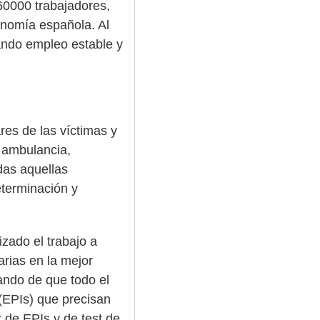
60000 trabajadores,
onomía española. Al
nando empleo estable y
es de las víctimas y
e ambulancia,
das aquellas
eterminación y
izado el trabajo a
rias en la mejor
dando de que todo el
(EPIs) que precisan
 de EPIs y de test de