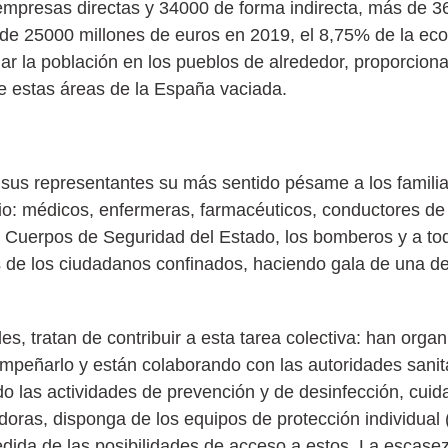
empresas directas y 34000 de forma indirecta, más de 3
n de 25000 millones de euros en 2019, el 8,75% de la ec
ijar la población en los pueblos de alrededor, proporcio
e estas áreas de la España vaciada.
sus representantes su más sentido pésame a los familiar
rio: médicos, enfermeras, farmacéuticos, conductores d
 y Cuerpos de Seguridad del Estado, los bomberos y a to
 de los ciudadanos confinados, haciendo gala de una d
, tratan de contribuir a esta tarea colectiva: han organ
mpeñarlo y están colaborando con las autoridades sanita
ndo las actividades de prevención y de desinfección, cui
oras, disponga de los equipos de protección individual 
dida de las posibilidades de acceso a estos. La escasez