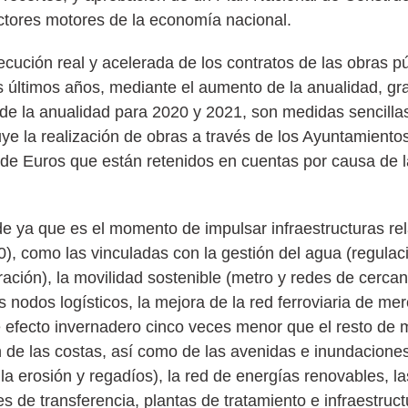
ctores motores de la economía nacional.
jecución real y acelerada de los contratos de las obras p
s últimos años, mediante el aumento de la anualidad, gr
 de la anualidad para 2020 y 2021, son medidas sencilla
uye la realización de obras a través de los Ayuntamiento
e Euros que están retenidos en cuentas por causa de la
 ya que es el momento de impulsar infraestructuras re
, como las vinculadas con la gestión del agua (regulació
ración), la movilidad sostenible (metro y redes de cerca
os nodos logísticos, la mejora de la red ferroviaria de me
e efecto invernadero cinco veces menor que el resto de 
n de las costas, así como de las avenidas e inundaciones 
la erosión y regadíos), la red de energías renovables, la
s de transferencia, plantas de tratamiento e infraestruct