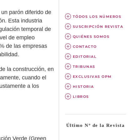
 un parón diferido de
TÓDOS LOS NÚMEROS
n. Esta industria
SUSCRIPCIÓN REVISTA
gulación temporal de
QUIÉNES SOMOS
ivel de empleo
57% de las empresas
CONTACTO
bilidad.
EDITORIAL
TRIBUNAS
e la construcción, en
EXCLUSIVAS OPM
tamente, cuando el
justamente a los
HISTORIA
LIBROS
Último Nº de la Revista
ucción Verde (Green