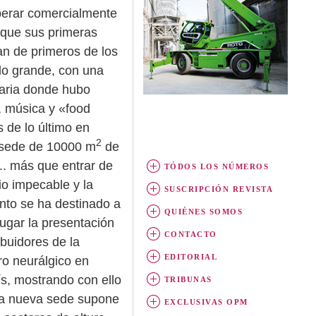
erar comercialmente
que sus primeras
an de primeros de los
 lo grande, con una
inaria donde hubo
, música y «food
 de lo último en
2
a sede de 10000 m
de
... más que entrar de
TÓDOS LOS NÚMEROS
io impecable y la
SUSCRIPCIÓN REVISTA
nto se ha destinado a
QUIÉNES SOMOS
lugar la presentación
CONTACTO
buidores de la
EDITORIAL
ro neurálgico en
s, mostrando con ello
TRIBUNAS
 la nueva sede supone
EXCLUSIVAS OPM