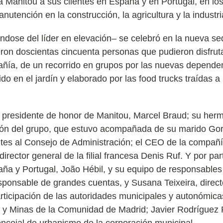
a Manitou a sus clientes en España y en Portugal, en los
tención en la construcción, la agricultura y la industri
tándose del líder en elevación– se celebró en la nueva s
eron doscientas cincuenta personas que pudieron disfrut
ñía, de un recorrido en grupos por las nuevas dependen
o en el jardín y elaborado por las food trucks traídas a
 y presidente de honor de Manitou, Marcel Braud; su her
ión del grupo, que estuvo acompañada de su marido Go
tes al Consejo de Administración; el CEO de la compañía
rector general de la filial francesa Denis Ruf. Y por par
ña y Portugal, João Hébil, y su equipo de responsables
ponsable de grandes cuentas, y Susana Teixeira, direct
rticipación de las autoridades municipales y autonómica
ía y Minas de la Comunidad de Madrid; Javier Rodríguez 
ncejal de urbanismo de la corporación municipal.