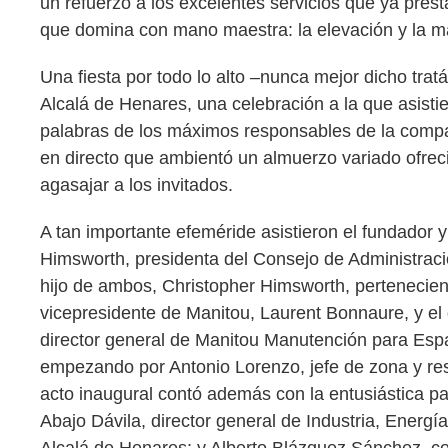
un refuerzo a los excelentes servicios que ya prest
que domina con mano maestra: la elevación y la manu
Una fiesta por todo lo alto –nunca mejor dicho tra
Alcalá de Henares, una celebración a la que asisti
palabras de los máximos responsables de la compa
en directo que ambientó un almuerzo variado ofrecid
agasajar a los invitados.
A tan importante efeméride asistieron el fundador
Himsworth, presidenta del Consejo de Administrac
hijo de ambos, Christopher Himsworth, pertenecien
vicepresidente de Manitou, Laurent Bonnaure, y el di
director general de Manitou Manutención para Espa
empezando por Antonio Lorenzo, jefe de zona y res
acto inaugural contó además con la entusiástica pa
Abajo Dávila, director general de Industria, Energ
Alcalá de Henares; y Alberto Blázquez Sánchez, co