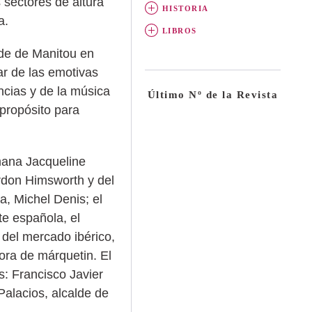
 sectores de altura
HISTORIA
a.
LIBROS
ede de Manitou en
ar de las emotivas
cias y de la música
Último Nº de la Revista
 propósito para
mana Jacqueline
rdon Himsworth y del
, Michel Denis; el
te española, el
 del mercado ibérico,
ora de márquetin. El
s: Francisco Javier
Palacios, alcalde de