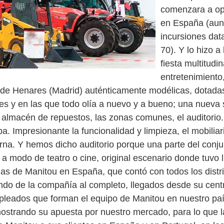
comenzara a op
en España (aun
incursiones dat
70). Y lo hizo a
fiesta multitud
entretenimiento
á de Henares (Madrid) auténticamente modélicas, dotadas
es y en las que todo olía a nuevo y a bueno; una nuev
 el almacén de repuestos, las zonas comunes, el auditorio
a. Impresionante la funcionalidad y limpieza, el mobiliar
rna. Y hemos dicho auditorio porque una parte del conju
a modo de teatro o cine, original escenario donde tuvo 
das de Manitou en España, que contó con todos los distri
ando de la compañía al completo, llegados desde su cent
mpleados que forman el equipo de Manitou en nuestro paí
emostrando su apuesta por nuestro mercado, para lo que