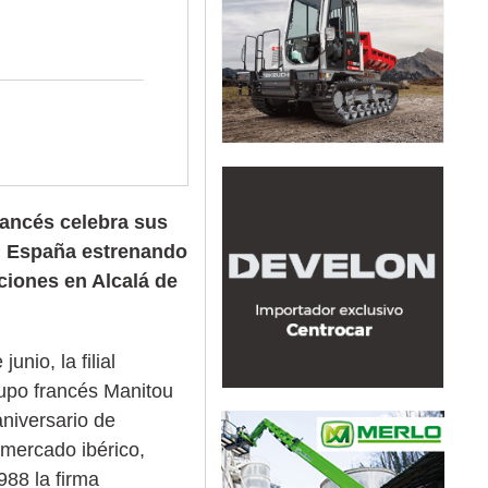
francés celebra sus
n España estrenando
ciones en Alcalá de
unio, la filial
upo francés Manitou
aniversario de
 mercado ibérico,
88 la firma