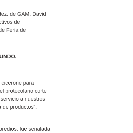
údez, de GAM; David
ctivos de
de Feria de
MUNDO,
 cicerone para
l protocolario corte
 servicio a nuestros
a de productos”,
predios, fue señalada