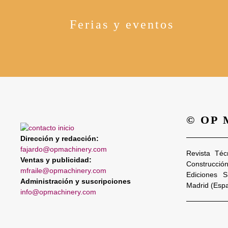
Ferias y eventos
© OP
Dirección y redacción:
fajardo@opmachinery.com
Revista Téc
Ventas y publicidad:
Construcció
mfraile@opmachinery.com
Ediciones 
Administración y suscripciones
Madrid (Esp
info@opmachinery.com