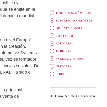
político y
que se emite en la
TÓDOS LOS NÚMEROS
El dominio mundial:
SUSCRIPCIÓN REVISTA
QUIÉNES SOMOS
CONTACTO
 a nivel Europa”.
EDITORIAL
n la creación,
TRIBUNAS
 Automotive Systems
su vez es formador
EXCLUSIVAS OPM
ciencias sociales. De
HISTORIA
(ERA). Ha sido el
LIBROS
la principal
a venta de
Último Nº de la Revista