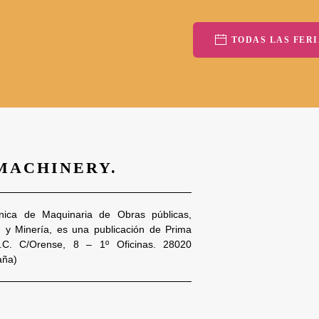
TODAS LAS FERI
 MACHINERY.
nica de Maquinaria de Obras públicas,
n y Minería, es una publicación de Prima
S.C. C/Orense, 8 – 1º Oficinas. 28020
aña)