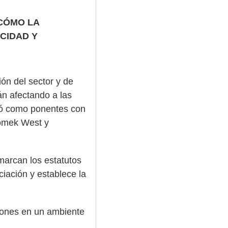
 CÓMO LA
CIDAD Y
ión del sector y de
án afectando a las
ntó como ponentes con
romek West y
marcan los estatutos
iación y establece la
siones en un ambiente