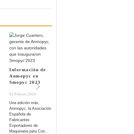
Anmopyc,
Información de
superando hitos
Anmopyc en
Smopyc 2023
18 Septiembre 2023
Récord de asistencia a
02 Febrero 2024
la 43ª asamblea general
Una edición más,
de la asociación. La
Anmopyc, la Asociación
Asociación Española de
Española de
Fabrica…
Fabricantes
Exportadores de
Maquinaria para Con…