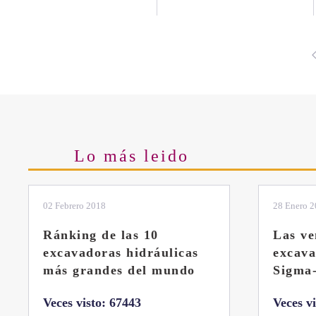
Lo más leido
02 Febrero 2018
28 Enero 
Ránking de las 10
Las ve
excavadoras hidráulicas
excav
más grandes del mundo
Sigma
Veces visto: 67443
Veces v