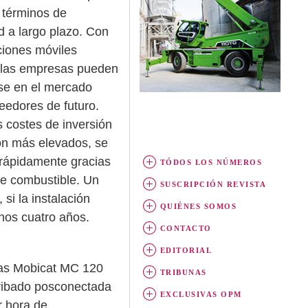
 términos de
ad a largo plazo. Con
aciones móviles
, las empresas pueden
se en el mercado
edores de futuro.
 costes de inversión
son más elevados, se
rápidamente gracias
TÓDOS LOS NÚMEROS
de combustible. Un
SUSCRIPCIÓN REVISTA
si la instalación
QUIÉNES SOMOS
unos cuatro años.
CONTACTO
EDITORIAL
ulas Mobicat MC 120
TRIBUNAS
cribado posconectada
EXCLUSIVAS OPM
r hora de