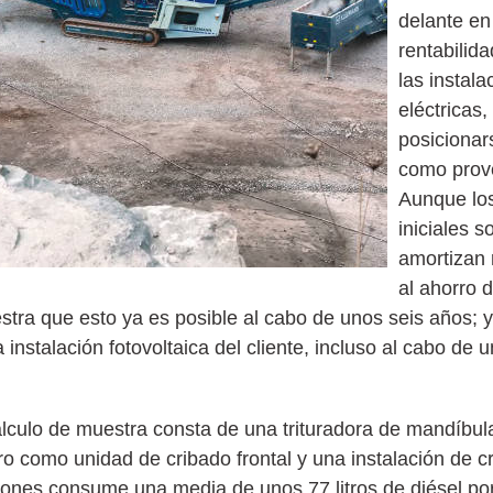
delante en
rentabilid
las instal
eléctricas
posicionar
como prove
Aunque los
iniciales 
amortizan 
al ahorro 
a que esto ya es posible al cabo de unos seis años; y, 
instalación fotovoltaica del cliente, incluso al cabo de 
 cálculo de muestra consta de una trituradora de mandíb
o como unidad de cribado frontal y una instalación de 
nes consume una media de unos 77 litros de diésel po