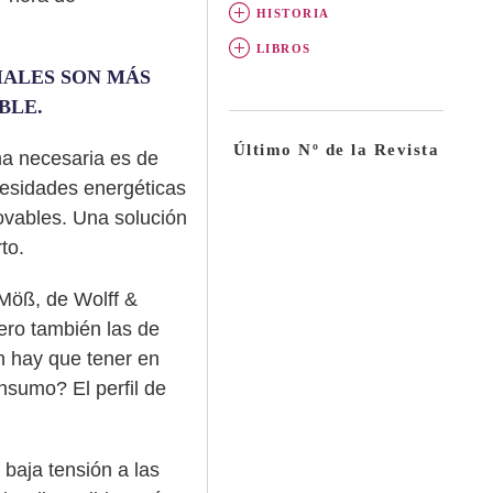
HISTORIA
LIBROS
IALES SON MÁS
BLE.
Último Nº de la Revista
ma necesaria es de
cesidades energéticas
novables. Una solución
to.
 Möß, de Wolff &
pero también las de
n hay que tener en
nsumo? El perfil de
baja tensión a las