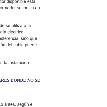
dor disponible está
formador se indica en
e se utilizará la
gía eléctrica
nsferencia, sino que
ción del cable puede
r la instalación
ARES DONDE NO SE
so antes, según el