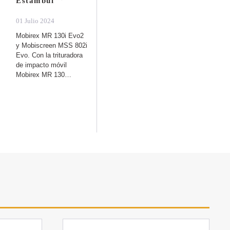
Estambul
potencia y
ergonomía
01 Julio 2024
Mobirex MR 130i Evo2
11 Abril 2024
y Mobiscreen MSS 802i
Trituradora móvil
Evo. Con la trituradora
Mobirex MR130(i) Pro
de impacto móvil
La instalación de
Mobirex MR 130…
Kleemann convenció al
jurado del German D…