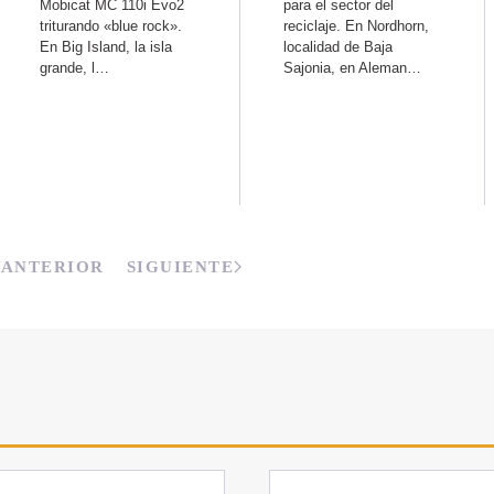
Mobicat MC 110i Evo2
para el sector del
triturando «blue rock».
reciclaje. En Nordhorn,
En Big Island, la isla
localidad de Baja
grande, l…
Sajonia, en Aleman…
ANTERIOR
SIGUIENTE