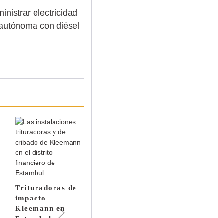
nistrar electricidad
 autónoma con diésel
Kleemann recibe
el «German
Trituradoras de
Design Award»
impacto
por su gran
Kleemann en
funcionalidad,