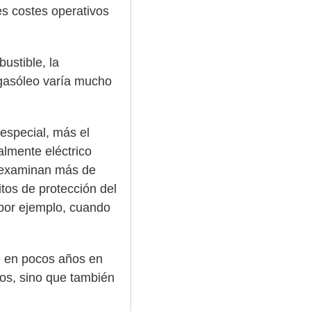
es costes operativos
ustible, la
l gasóleo varía mucho
 especial, más el
almente eléctrico
se examinan más de
tos de protección del
 por ejemplo, cuando
te en pocos años en
cos, sino que también