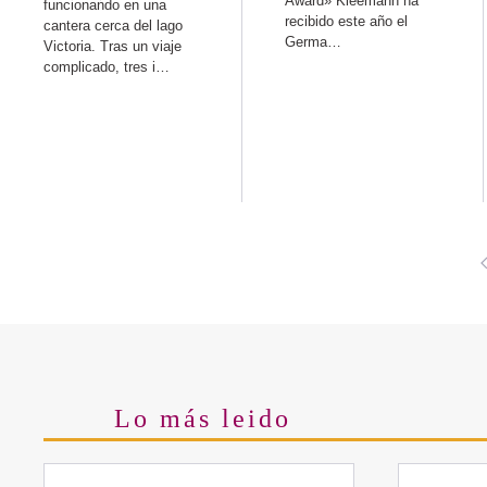
Award» Kleemann ha
funcionando en una
recibido este año el
cantera cerca del lago
Germa…
Victoria. Tras un viaje
complicado, tres i…
Lo más leido