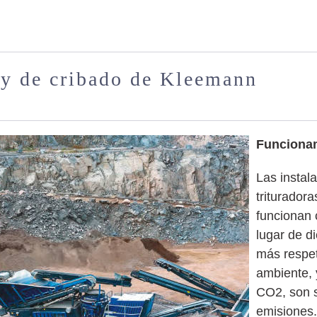
s y de cribado de Kleemann
Funcionam
Las instal
triturador
funcionan 
lugar de d
más respe
ambiente, 
CO2, son s
emisiones.